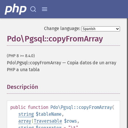
Change language:
Pdo\Pgsql::copyFromArray
(PHP 8 >= 8.4.0)
Pdo\Pgsql::copyFromArray
—
Copia datos de un array
PHP a una tabla
Descripción
¶
public
function
Pdo\Pgsql::copyFromArray
(
string
$tableName
,
array
|
Traversable
$rows
,
string
$separator
= "\t"
,