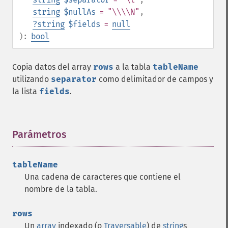
string
$nullAs
= "\\\\N"
,
?
string
$fields
=
null
):
bool
Copia datos del array
rows
a la tabla
tableName
utilizando
separator
como delimitador de campos y
la lista
fields
.
Parámetros
¶
tableName
Una cadena de caracteres que contiene el
nombre de la tabla.
rows
Un
array
indexado (o
Traversable
) de
string
s