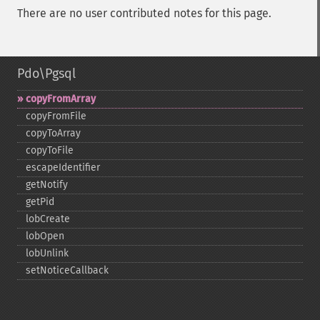
There are no user contributed notes for this page.
Pdo\Pgsql
copyFromArray
copyFromFile
copyToArray
copyToFile
escapeIdentifier
getNotify
getPid
lobCreate
lobOpen
lobUnlink
setNoticeCallback