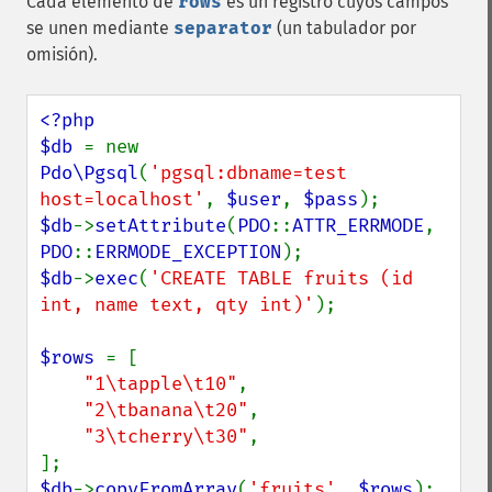
Cada elemento de
rows
es un registro cuyos campos
se unen mediante
separator
(un tabulador por
omisión).
<?php

$db 
= new 
Pdo\Pgsql
(
'pgsql:dbname=test 
host=localhost'
, 
$user
, 
$pass
$db
->
setAttribute
(
PDO
::
ATTR_ERRMODE
, 
PDO
::
ERRMODE_EXCEPTION
$db
->
exec
(
'CREATE TABLE fruits (id 
int, name text, qty int)'
);

$rows 
= [

"1\tapple\t10"
,

"2\tbanana\t20"
,

"3\tcherry\t30"
,

$db
->
copyFromArray
(
'fruits'
, 
$rows
);
