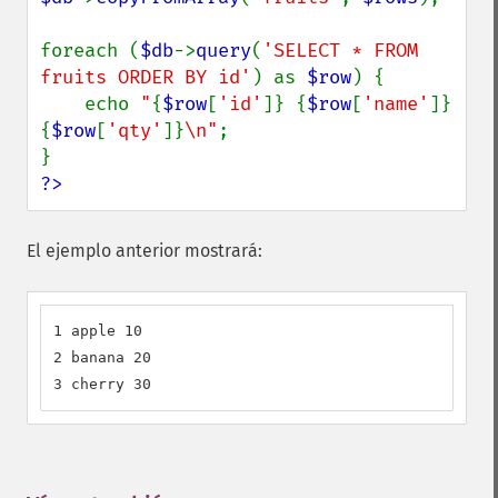
foreach (
$db
->
query
(
'SELECT * FROM 
fruits ORDER BY id'
) as 
$row
) {

    echo 
"
{
$row
[
'id'
]}
{
$row
[
'name'
]}
{
$row
[
'qty'
]}
\n"
;

?>
El ejemplo anterior mostrará:
1 apple 10

2 banana 20

3 cherry 30