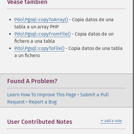
Véase también
¶
Pdo\Pgsql::copyToArray()
- Copia datos de una
tabla a un array PHP
Pdo\Pgsql::copyFromFile()
- Copia datos de un
fichero a una tabla
Pdo\Pgsql::copyToFile()
- Copia datos de una tabla
a un fichero
Found A Problem?
Learn How To Improve This Page
•
Submit a Pull
Request
•
Report a Bug
＋
User Contributed Notes
add a note