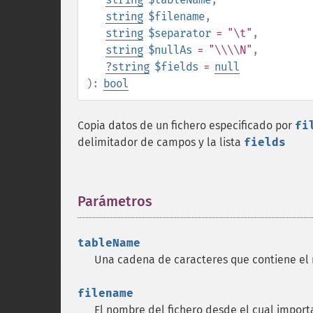
string
$filename
,
string
$separator
= "\t"
,
string
$nullAs
= "\\\\N"
,
?
string
$fields
=
null
):
bool
Copia datos de un fichero especificado por
fi
delimitador de campos y la lista
fields
Parámetros
¶
tableName
Una cadena de caracteres que contiene el 
filename
El nombre del fichero desde el cual importa