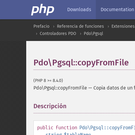
Downloads
Documentation
Prefacio
Referencia de funciones
Extensiones
Controladores PDO
Pdo\Pgsql
Pdo\Pgsql::copyFromFile
(PHP 8 >= 8.4.0)
Pdo\Pgsql::copyFromFile
—
Copia datos de un 
Descripción
¶
public
function
Pdo\Pgsql::copyFromF
string
$tableName
,