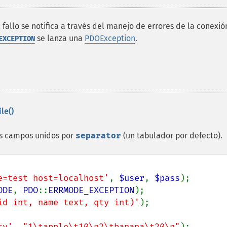
 fallo se notifica a través del manejo de errores de la conexió
se lanza una
PDOException
.
EXCEPTION
le()
los campos unidos por
separator
(un tabulador por defecto).
e=test host=localhost'
, 
$user
, 
$pass
ODE
, 
PDO
::
ERRMODE_EXCEPTION
id int, name text, qty int)'
);

sv'
, 
"1\tapple\t10\n2\tbanana\t20\n"