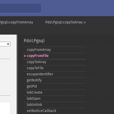
Pgsql::copyFromArray
Pdo\Pgsql::copyToArray »
Pdo\Pgsql
copyFromArray
copyFromFile
copyToArray
copyToFile
escapeIdentifier
getNotify
getPid
lobCreate
lobOpen
lobUnlink
setNoticeCallback