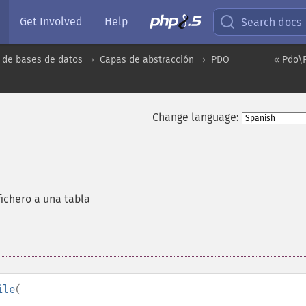
Get Involved
Help
Search docs
 de bases de datos
Capas de abstracción
PDO
« Pdo\
Change language:
fichero a una tabla
ile
(