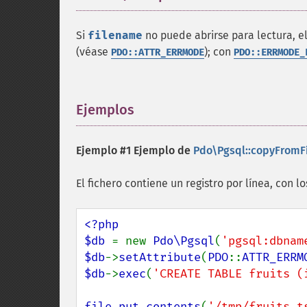
Si
filename
no puede abrirse para lectura, el
(véase
); con
PDO::ATTR_ERRMODE
PDO::ERRMODE_
Ejemplos
¶
Ejemplo #1 Ejemplo de
Pdo\Pgsql::copyFromFi
El fichero contiene un registro por línea, con 
<?php

$db 
= new 
Pdo\Pgsql
(
'pgsql:dbnam
$db
->
setAttribute
(
PDO
::
ATTR_ERRM
$db
->
exec
(
'CREATE TABLE fruits (
file_put_contents
(
'/tmp/fruits.t