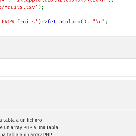
p/fruits.tsv'
);

 FROM fruits'
)->
fetchColumn
(), 
"\n"
 tabla a un fichero
e un array PHP a una tabla
na tabla a un array PHP