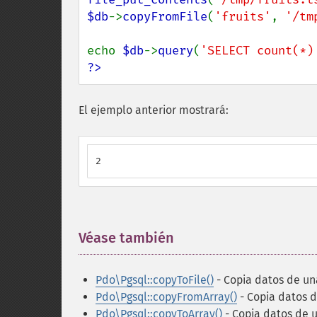
$db
->
copyFromFile
(
'fruits'
, 
'/tm
echo 
$db
->
query
(
'SELECT count(*)
?>
El ejemplo anterior mostrará:
2
Véase también
¶
Pdo\Pgsql::copyToFile()
- Copia datos de una
Pdo\Pgsql::copyFromArray()
- Copia datos d
Pdo\Pgsql::copyToArray()
- Copia datos de u