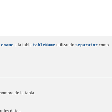
lename
a la tabla
tableName
utilizando
separator
como
nombre de la tabla.
r los datos.