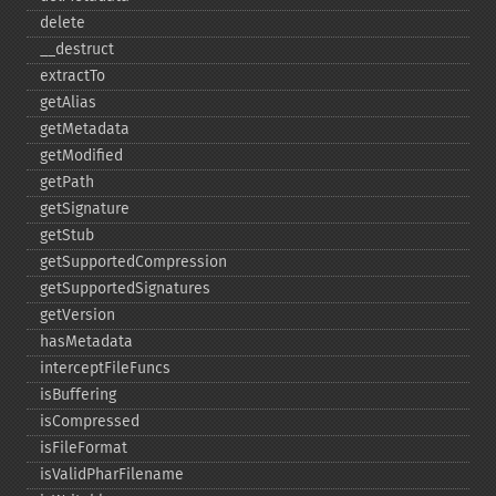
delete
_​_​destruct
extractTo
getAlias
getMetadata
getModified
getPath
getSignature
getStub
getSupportedCompression
getSupportedSignatures
getVersion
hasMetadata
interceptFileFuncs
isBuffering
isCompressed
isFileFormat
isValidPharFilename