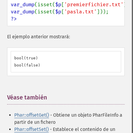
var_dump
(isset(
$p
[
'premierfichier.txt'
var_dump
(isset(
$p
[
'pasla.txt'
?>
El ejemplo anterior mostrará:
bool(true)

bool(false)
Véase también
¶
Phar::offsetGet()
- Obtiene un objeto PharFileInfo a
partir de un fichero
Phar::offsetSet()
- Establece el contenido de un