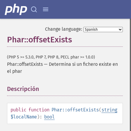
Change language:
Phar::offsetExists
(PHP 5 >= 5.3.0, PHP 7, PHP 8, PECL phar >= 1.0.0)
Phar::offsetExists
—
Determina si un fichero existe en
el phar
Descripción
¶
public
function
Phar::offsetExists
(
string
$localName
):
bool