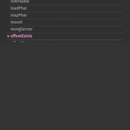
isWritable
loadPhar
mapPhar
mount
mungServer
offsetExists
offsetGet
offsetSet
offsetUnset
running
setAlias
setDefaultStub
setMetadata
setSignatureAlgorithm
setStub
startBuffering
stopBuffering
unlinkArchive
webPhar