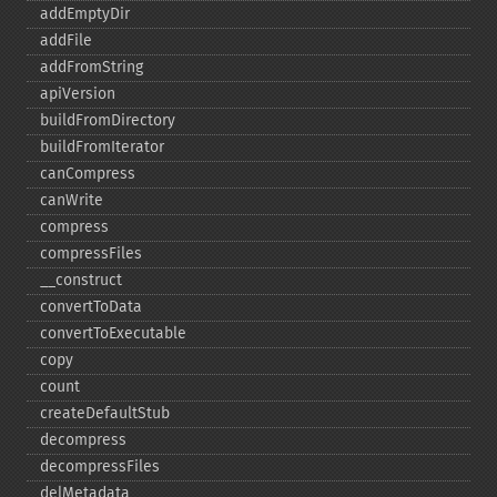
addEmptyDir
addFile
addFromString
apiVersion
buildFromDirectory
buildFromIterator
canCompress
canWrite
compress
compressFiles
_​_​construct
convertToData
convertToExecutable
copy
count
createDefaultStub
decompress
decompressFiles
delMetadata