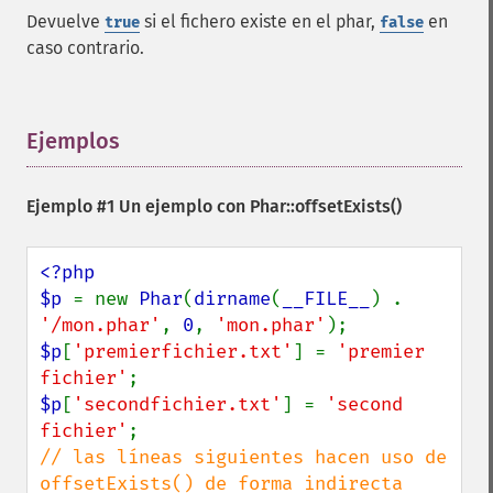
Devuelve
si el fichero existe en el phar,
en
true
false
caso contrario.
Ejemplos
¶
Ejemplo #1 Un ejemplo con
Phar::offsetExists()
<?php

$p 
= new 
Phar
(
dirname
(
__FILE__
) . 
'/mon.phar'
, 
0
, 
'mon.phar'
$p
[
'premierfichier.txt'
] = 
'premier 
fichier'
$p
[
'secondfichier.txt'
] = 
'second 
fichier'
// las líneas siguientes hacen uso de 