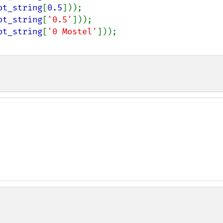
ot_string
[
0.5
ot_string
[
'0.5'
ot_string
[
'0 Mostel'