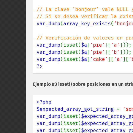
// La clave 'bonjour' vale NULL 
var_dump
(
array_key_exists
(
'bonjo
var_dump
(isset(
$a
[
'pie'
][
'a'
]));
var_dump
(isset(
$a
[
'pie'
][
'b'
]));
var_dump
(isset(
$a
[
'cake'
][
'a'
][
'
?>
Ejemplo #3
isset()
sobre posiciones en un stri
<?php

$expected_array_got_string 
= 
'so
var_dump
(isset(
$expected_array_g
var_dump
(isset(
$expected_array_g
var_dump
(isset(
$expected_array_g