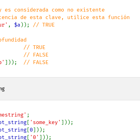
y es considerada como no existente

ur'
, 
$a
)); 
// TRUE

        
        
b'
]));  
ng
mestring'
ot_string
[
'some_key'
ot_string
[
0
ot_string
[
'0'