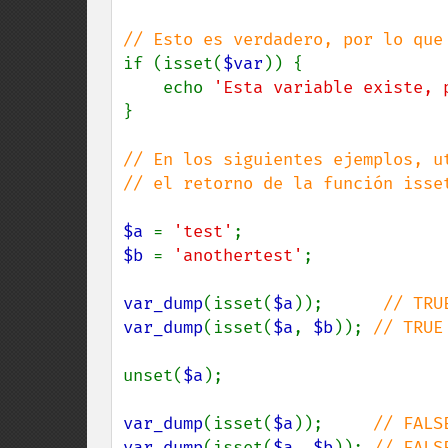
if (isset(
$var
)) {

    echo 
'Esta variable existe, 
}

// En los siguientes ejemplos, ut
// el retorno de la función isset
$a 
= 
'test'
$b 
= 
'anothertest'
;

var_dump
(isset(
$a
));      
var_dump
(isset(
$a
, 
$b
)); 
// TRUE

unset(
$a
);

var_dump
(isset(
$a
));     
var_dump
(isset(
$a
, 
$b
)); 
// FALSE