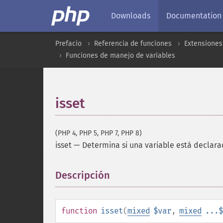
Downloads
Documentation
Prefacio
Referencia de funciones
Extensiones
Funciones de manejo de variables
isset
(PHP 4, PHP 5, PHP 7, PHP 8)
isset
—
Determina si una variable está declara
Descripción
¶
function
isset
(
mixed
$var
,
mixed
...$