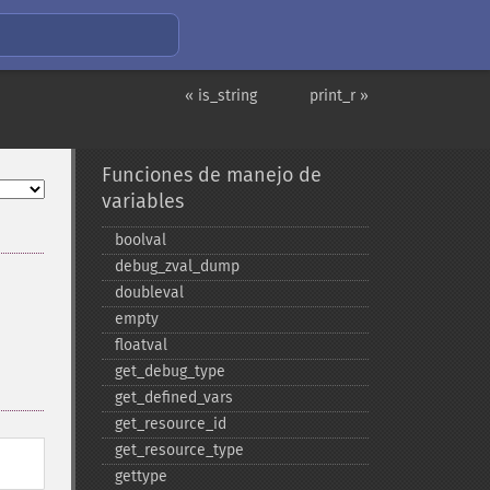
« is_string
print_r »
Funciones de manejo de
variables
boolval
debug_​zval_​dump
doubleval
empty
floatval
get_​debug_​type
get_​defined_​vars
get_​resource_​id
get_​resource_​type
gettype