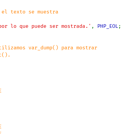
por lo que puede ser mostrada.'
, 
PHP_EOL
;

ilizamos var_dump() para mostrar

().


