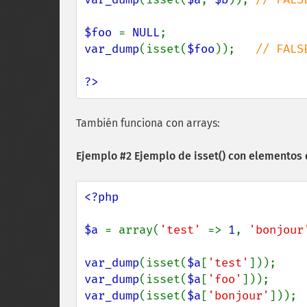
$foo 
= 
NULL
var_dump
(isset(
$foo
));   
// FALSE
?>
También funciona con arrays:
Ejemplo #2 Ejemplo de
isset()
con elementos 
<?php

$a 
= array(
'test' 
=> 
1
, 
'bonjour
var_dump
(isset(
$a
[
'test'
]));    
var_dump
(isset(
$a
[
'foo'
]));     
var_dump
(isset(
$a
[
'bonjour'
])); 