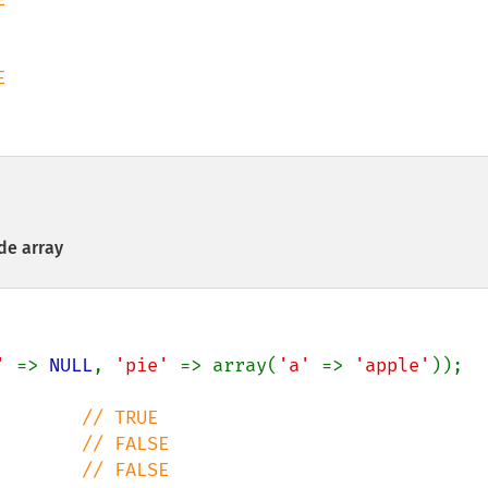


de array
' 
=> 
NULL
, 
'pie' 
=> array(
'a' 
=> 
'apple'
));

        
        
        
// FALSE
