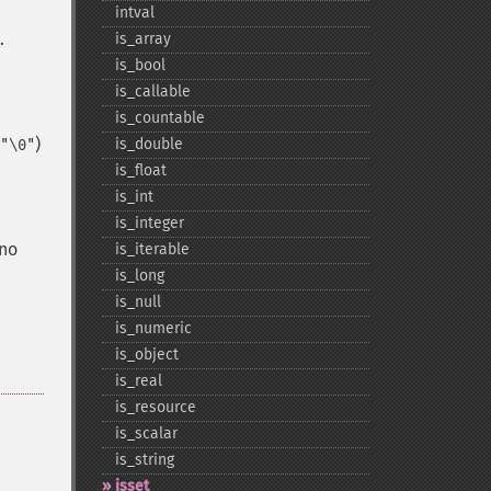
intval
.
is_​array
is_​bool
is_​callable
is_​countable
)
is_​double
"\0"
is_​float
is_​int
is_​integer
 no
is_​iterable
is_​long
is_​null
is_​numeric
is_​object
is_​real
is_​resource
is_​scalar
is_​string
isset