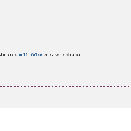
stinto de
.
en caso contrario.
null
false