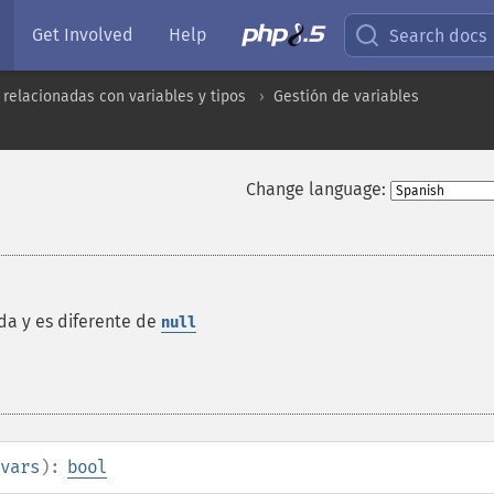
Get Involved
Help
Search docs
 relacionadas con variables y tipos
Gestión de variables
Change language:
da y es diferente de
null
vars
):
bool