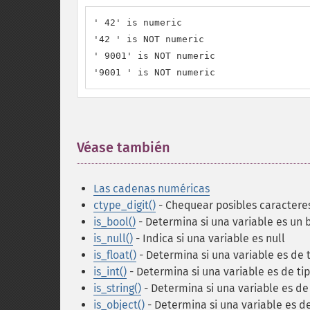
' 42' is numeric

'42 ' is NOT numeric

' 9001' is NOT numeric

'9001 ' is NOT numeric
Véase también
¶
Las cadenas numéricas
ctype_digit()
- Chequear posibles caractere
is_bool()
- Determina si una variable es un 
is_null()
- Indica si una variable es null
is_float()
- Determina si una variable es de t
is_int()
- Determina si una variable es de tip
is_string()
- Determina si una variable es de 
is_object()
- Determina si una variable es de