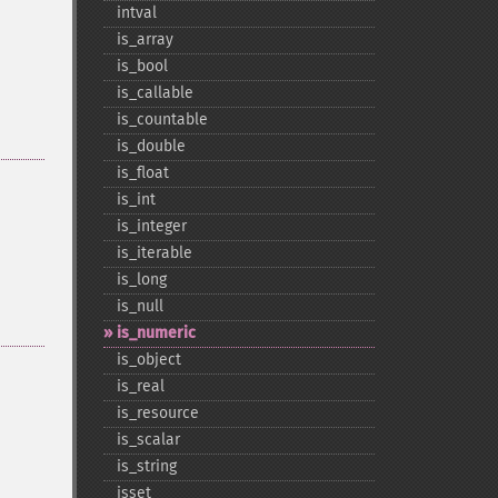
intval
is_​array
is_​bool
is_​callable
is_​countable
is_​double
is_​float
is_​int
is_​integer
is_​iterable
is_​long
is_​null
is_​numeric
is_​object
is_​real
is_​resource
is_​scalar
is_​string
isset