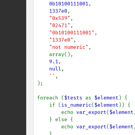
0b10100111001
,

1337e0
,

"0x539"
,

"02471"
,

"0b10100111001"
,

"1337e0"
,

"not numeric"
,

    array(),

9.1
,

null
,

''
,

);

foreach (
$tests 
as 
$element
) {

    if (
is_numeric
(
$element
)) {

        echo 
var_export
(
$element
    } else {

        echo 
var_export
(
$element
    }
