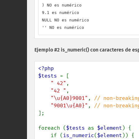
) NO es numérico

9.1 es numérico

NULL NO es numérico

'' NO es numérico
Ejemplo #2
is_numeric()
con caracteres de es
<?php

$tests 
= [

" 42"
,

"42 "
,

"\u{A0}9001"
, 
// non-breaking
"9001\u{A0}"
, 
];

foreach (
$tests 
as 
$element
) {

    if (
is_numeric
(
$element
)) {
