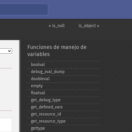
« is_null
is_object »
Funciones de manejo de
variables
boolval
debug_​zval_​dump
doubleval
empty
floatval
get_​debug_​type
get_​defined_​vars
get_​resource_​id
get_​resource_​type
gettype