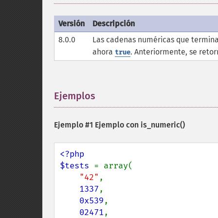
Versión
Descripción
8.0.0
Las cadenas numéricas que termina
ahora
. Anteriormente, se reto
true
Ejemplos
¶
Ejemplo #1 Ejemplo con
is_numeric()
<?php

$tests 
= array(

"42"
,

1337
,

0x539
,

02471
,
