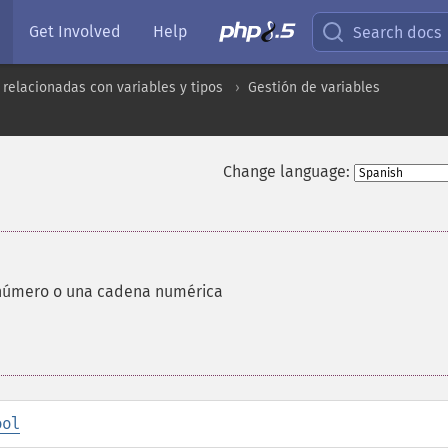
Get Involved
Help
Search docs
 relacionadas con variables y tipos
Gestión de variables
Change language:
n número o una cadena numérica
ool