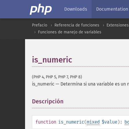
Downloads
Documentation
Prefacio
Referencia de funciones
Extensiones
Funciones de manejo de variables
is_numeric
(PHP 4, PHP 5, PHP 7, PHP 8)
is_numeric
—
Determina si una variable es u
Descripción
¶
function
is_numeric
(
mixed
$value
):
b