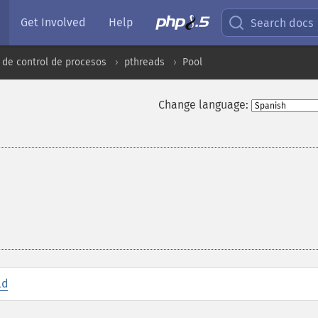
Get Involved
Help
Search docs
 de control de procesos
pthreads
Pool
Change language:
id