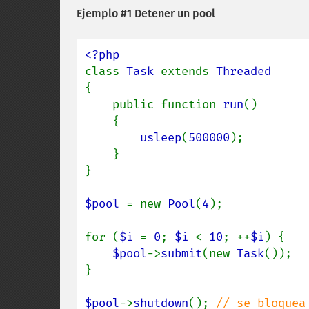
Ejemplo #1 Detener un pool
class 
Task 
extends 
{

    public function 
run
()

    {

usleep
(
500000
);

    }

}

$pool 
= new 
Pool
(
4
);

for (
$i 
= 
0
; 
$i 
< 
10
; ++
$i
) {

$pool
->
submit
(new 
Task
());

}

$pool
->
shutdown
(); 
// se bloquea