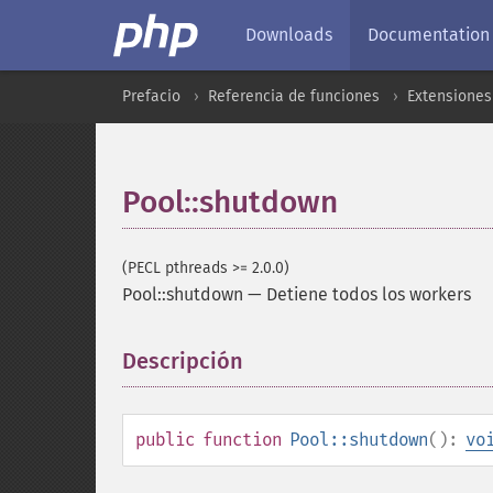
Downloads
Documentation
Prefacio
Referencia de funciones
Extensiones
Pool::shutdown
(PECL pthreads >= 2.0.0)
Pool::shutdown
—
Detiene todos los workers
Descripción
¶
public
function
Pool::shutdown
():
vo