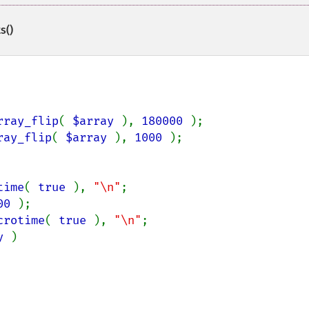
s()
rray_flip
( 
$array 
), 
180000 
ray_flip
( 
$array 
), 
1000 
time
( 
true 
), 
"\n"
00 
);

crotime
( 
true 
), 
"\n"
;

y 
)
