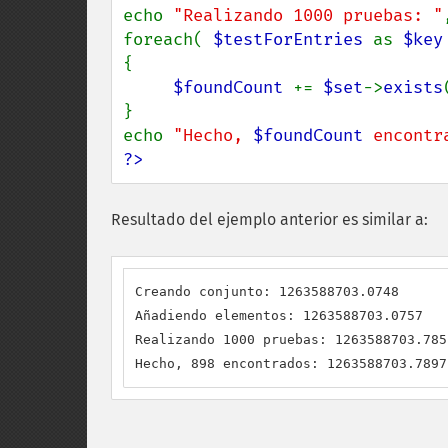
echo 
"Realizando 1000 pruebas: "
foreach( 
$testForEntries 
as 
$key
{

$foundCount 
+= 
$set
->
exists
}

echo 
"Hecho, 
$foundCount
 encontr
?>
Resultado del ejemplo anterior es similar a:
Creando conjunto: 1263588703.0748

Añadiendo elementos: 1263588703.0757

Realizando 1000 pruebas: 1263588703.7851
Hecho, 898 encontrados: 1263588703.7897