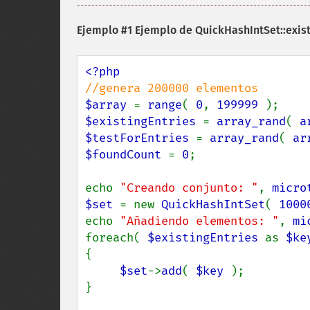
Ejemplo #1 Ejemplo de
QuickHashIntSet::exist
$array 
= 
range
( 
0
, 
199999 
$existingEntries 
= 
array_rand
( 
a
$testForEntries 
= 
array_rand
( 
ar
$foundCount 
= 
0
;

echo 
"Creando conjunto: "
, 
micro
$set 
= new 
QuickHashIntSet
( 
1000
echo 
"Añadiendo elementos: "
, 
mi
foreach( 
$existingEntries 
as 
$ke
{

$set
->
add
( 
$key 
);

}
