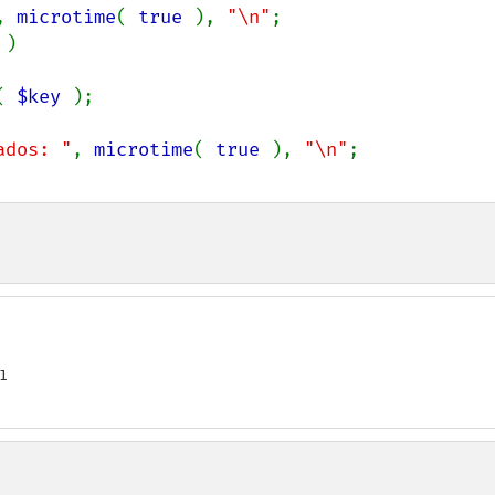
, 
microtime
( 
true 
), 
"\n"
;

 
)

( 
$key 
);

ados: "
, 
microtime
( 
true 
), 
"\n"

