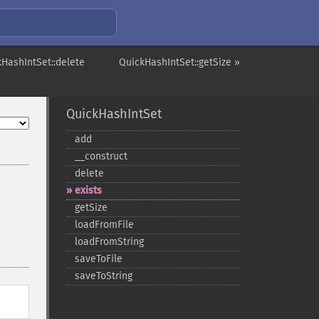
kHashIntSet::delete
QuickHashIntSet::getSize »
QuickHashIntSet
add
_​_​construct
delete
exists
getSize
loadFromFile
loadFromString
saveToFile
saveToString