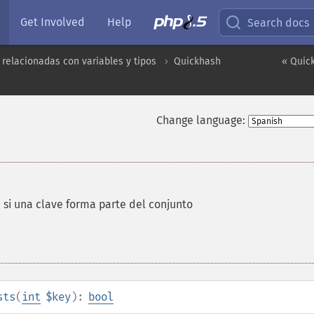
Get Involved
Help
Search docs
 relacionadas con variables y tipos
Quickhash
« Quic
Change language:
 si una clave forma parte del conjunto
sts
(
int
$key
):
bool