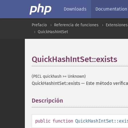
Downloads
Documentation
Prefacio
Referencia de funciones
Extensiones
QuickHashIntSet
QuickHashIntSet::exists
(PECL quickhash >= Unknown)
QuickHashIntSet::exists
—
Este método verifica
Descripción
¶
public
function
QuickHashIntSet::exi