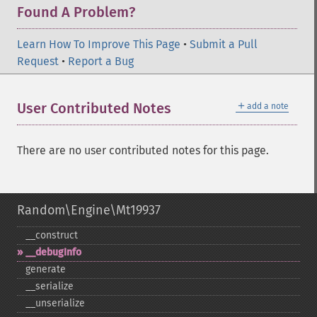
Found A Problem?
Learn How To Improve This Page
•
Submit a Pull
Request
•
Report a Bug
＋
User Contributed Notes
add a note
There are no user contributed notes for this page.
Random\Engine\Mt19937
_​_​construct
_​_​debugInfo
generate
_​_​serialize
_​_​unserialize