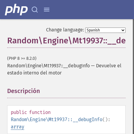
Change language:
Random\Engine\Mt19937::__debu
(PHP 8 >= 8.2.0)
Random\Engine\Mt19937::__debugInfo
—
Devuelve el
estado interno del motor
Descripción
¶
public
function
Random\Engine\Mt19937::__debugInfo
():
array