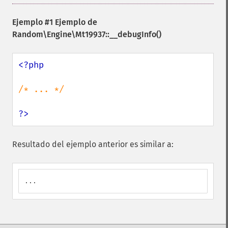
Ejemplo #1 Ejemplo de
Random\Engine\Mt19937::__debugInfo()
<?php

/* ... */

?>
Resultado del ejemplo anterior es similar a:
...