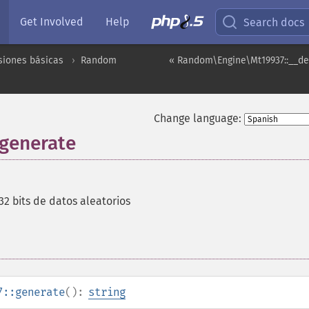
Get Involved
Help
Search docs
siones básicas
Random
« Random\Engine\Mt19937::__de
Change language:
generate
32 bits de datos aleatorios
7::generate
():
string