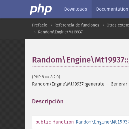
Downloads
Documentation
Prefacio
Referencia de funciones
Otras exten
Random\Engine\Mt19937
Random\Engine\Mt19937::
(PHP 8 >= 8.2.0)
Random\Engine\Mt19937::generate
—
Generar 
Descripción
¶
public
function
Random\Engine\Mt1993