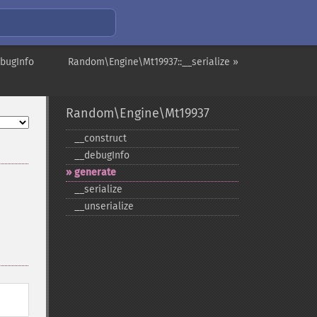
bugInfo
Random\Engine\Mt19937::__serialize »
Random\Engine\Mt19937
_​_​construct
_​_​debugInfo
generate
_​_​serialize
_​_​unserialize