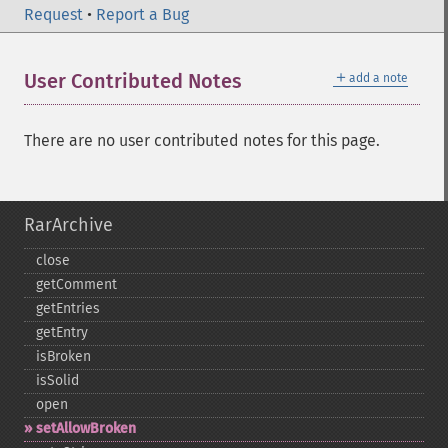
Request
•
Report a Bug
＋
User Contributed Notes
add a note
There are no user contributed notes for this page.
RarArchive
close
getComment
getEntries
getEntry
isBroken
isSolid
open
setAllowBroken