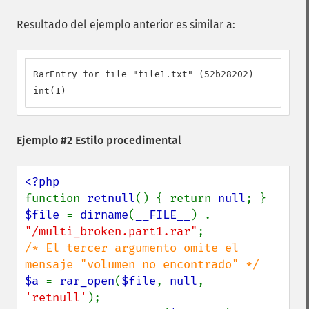
Resultado del ejemplo anterior es similar a:
RarEntry for file "file1.txt" (52b28202)

int(1)
Ejemplo #2 Estilo procedimental
function 
retnull
() { return 
null
$file 
= 
dirname
(
__FILE__
) . 
"/multi_broken.part1.rar"
/* El tercer argumento omite el 
$a 
= 
rar_open
(
$file
, 
null
, 
'retnull'