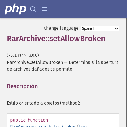
Change language:
RarArchive::setAllowBroken
(PECL rar >= 3.0.0)
RarArchive::setAllowBroken
—
Determina si la apertura
de archivos dañados se permite
Descripción
¶
Estilo orientado a objetos (method):
public
function
RarArchive::setAllowBroken
(
bool