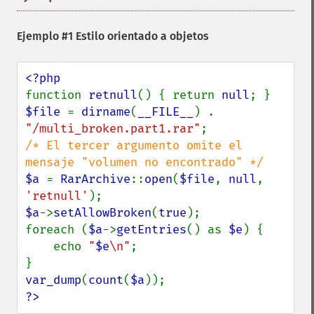
Ejemplo #1 Estilo orientado a objetos
function 
retnull
() { return 
null
$file 
= 
dirname
(
__FILE__
) . 
"/multi_broken.part1.rar"
/* El tercer argumento omite el 
$a 
= 
RarArchive
::
open
(
$file
, 
null
, 
'retnull'
$a
->
setAllowBroken
(
true
);

foreach (
$a
->
getEntries
() as 
$e
) {

    echo 
"
$e
\n"
;

var_dump
(
count
(
$a
?>