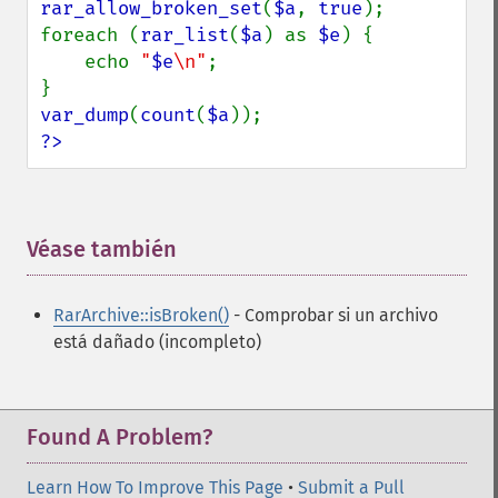
rar_allow_broken_set
(
$a
, 
true
);

foreach (
rar_list
(
$a
) as 
$e
) {

    echo 
"
$e
\n"
;

var_dump
(
count
(
$a
?>
Véase también
¶
RarArchive::isBroken()
- Comprobar si un archivo
está dañado (incompleto)
Found A Problem?
Learn How To Improve This Page
•
Submit a Pull