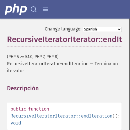
Change language:
RecursiveIteratorIterator::endIte
(PHP 5 >= 5.1.0, PHP 7, PHP 8)
RecursiveIteratorIterator::endIteration
—
Termina un
iterador
Descripción
¶
public
function
RecursiveIteratorIterator::endIteration
():
void