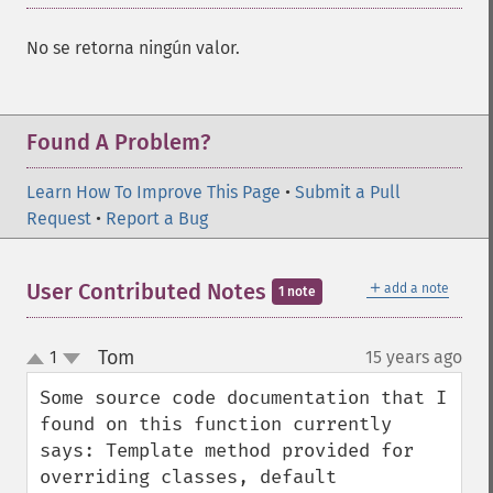
No se retorna ningún valor.
Found A Problem?
Learn How To Improve This Page
•
Submit a Pull
Request
•
Report a Bug
＋
User Contributed Notes
add a note
1 note
Tom
1
15 years ago
¶
up
down
Some source code documentation that I 
found on this function currently 
says: Template method provided for 
overriding classes, default 