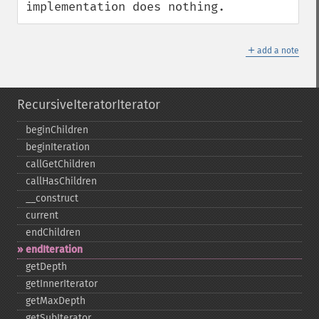
implementation does nothing.
＋
add a note
RecursiveIteratorIterator
beginChildren
beginIteration
callGetChildren
callHasChildren
_​_​construct
current
endChildren
endIteration
getDepth
getInnerIterator
getMaxDepth
getSubIterator