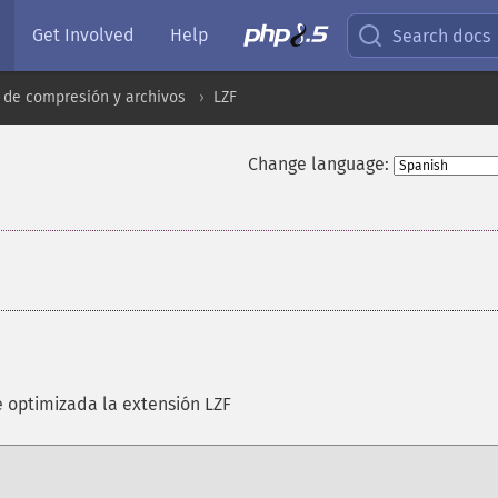
Get Involved
Help
Search docs
 de compresión y archivos
LZF
Change language:
 optimizada la extensión LZF