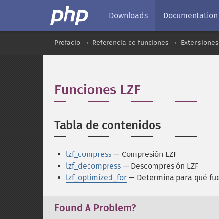
Downloads
Documentation
Prefacio
Referencia de funciones
Extensiones
Funciones LZF
¶
Tabla de contenidos
¶
lzf_compress
— Compresión LZF
lzf_decompress
— Descompresión LZF
lzf_optimized_for
— Determina para qué fue
Found A Problem?