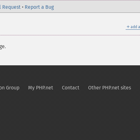
l Request
•
Report a Bug
＋
add a
ge.
on Group
My PHP.net
Contact
Other PHP.net sites