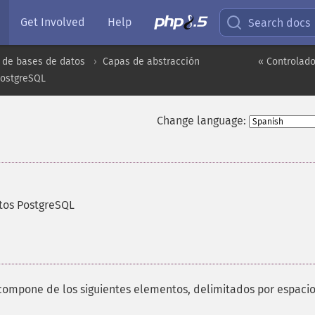
Get Involved
Help
Search docs
 de bases de datos
Capas de abstracción
« Controlad
PostgreSQL
Change language:
tos PostgreSQL
ompone de los siguientes elementos, delimitados por espacio