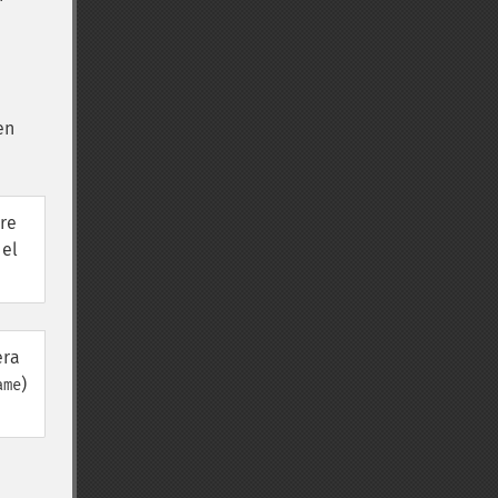
en
bre
del
era
)
ame