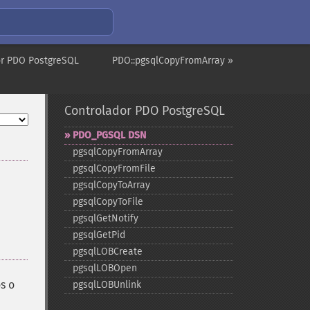
or PDO PostgreSQL
PDO::pgsqlCopyFromArray »
Controlador PDO PostgreSQL
PDO_​PGSQL DSN
pgsqlCopyFromArray
pgsqlCopyFromFile
pgsqlCopyToArray
pgsqlCopyToFile
pgsqlGetNotify
pgsqlGetPid
pgsqlLOBCreate
pgsqlLOBOpen
s o
pgsqlLOBUnlink