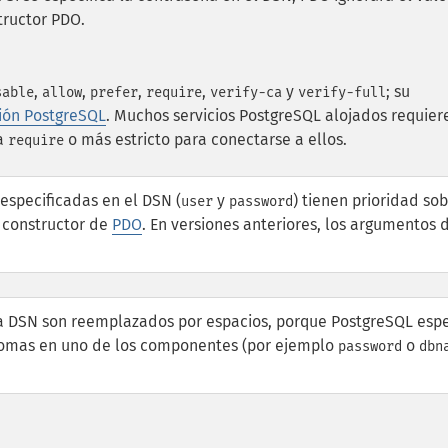
tructor PDO.
,
,
,
,
y
; su
sable
allow
prefer
require
verify-ca
verify-full
ón PostgreSQL
. Muchos servicios PostgreSQL alojados requier
ta
o más estricto para conectarse a ellos.
require
 especificadas en el DSN (
y
) tienen prioridad so
user
password
 constructor de
PDO
. En versiones anteriores, los argumentos 
a DSN son reemplazados por espacios, porque PostgreSQL esp
 comas en uno de los componentes (por ejemplo
o
password
dbn