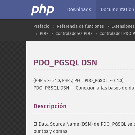
Downloads
Documentation
Prefacio
Referencia de funciones
Extensiones
PDO
Controladores PDO
Controlador PDO 
PDO_PGSQL DSN
(PHP 5 >= 5.1.0, PHP 7, PECL PDO_PGSQL >= 0.1.0)
PDO_PGSQL DSN
—
Conexión a las bases de da
Descripción
¶
El Data Source Name (DSN) de PDO_PGSQL se c
puntos y comas :