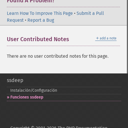
Found A Problem?
Learn How To Improve This Page
•
Submit a Pull
Request
•
Report a Bug
＋
User Contributed Notes
add a note
There are no user contributed notes for this page.
ssdeep
Instalación/Configuración
Funciones ssdeep