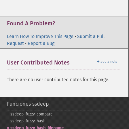
Found A Problem?
Learn How To Improve This Page
•
Submit a Pull
Request
•
Report a Bug
＋
User Contributed Notes
add a note
There are no user contributed notes for this page.
Funciones ssdeep
ssdeep_​fuzzy_​compare
ssdeep_​fuzzy_​hash
ssdeep_​fuzzy_​hash_​filename