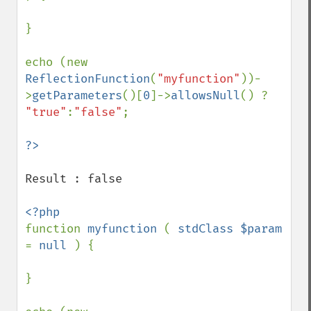
}

echo (new 
ReflectionFunction
(
"myfunction"
))-
>
getParameters
()[
0
]->
allowsNull
() ? 
"true"
:
"false"
;

Result : false

function 
myfunction 
( 
stdClass $param 
= 
null 
) {

}
