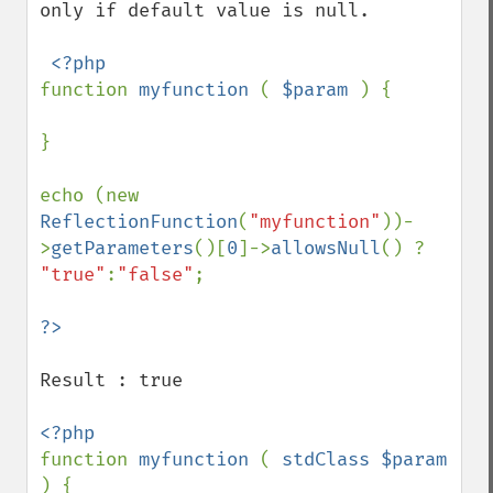
only if default value is null.

function 
myfunction 
( 
$param 
) {

}

echo (new 
ReflectionFunction
(
"myfunction"
))-
>
getParameters
()[
0
]->
allowsNull
() ? 
"true"
:
"false"
;

Result : true

function 
myfunction 
( 
stdClass $param 
) {
