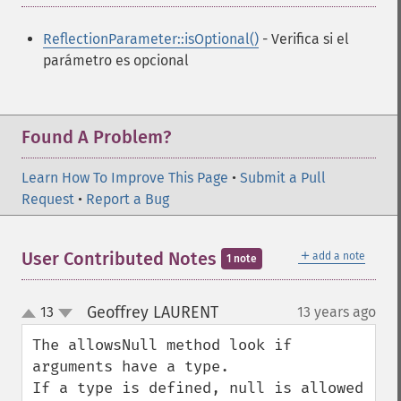
ReflectionParameter::isOptional()
- Verifica si el
parámetro es opcional
Found A Problem?
Learn How To Improve This Page
•
Submit a Pull
Request
•
Report a Bug
＋
User Contributed Notes
add a note
1 note
Geoffrey LAURENT
13
13 years ago
¶
up
down
The allowsNull method look if 
arguments have a type. 

If a type is defined, null is allowed 