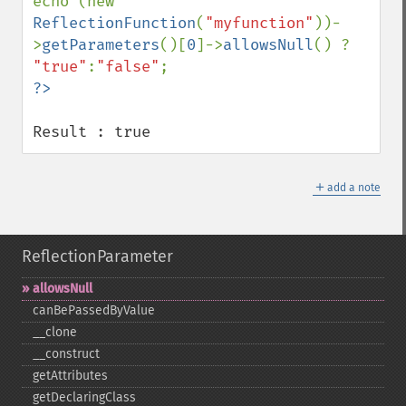
echo (new 
ReflectionFunction
(
"myfunction"
))-
>
getParameters
()[
0
]->
allowsNull
() ? 
"true"
:
"false"
Result : true
＋
add a note
ReflectionParameter
allowsNull
canBePassedByValue
_​_​clone
_​_​construct
getAttributes
getDeclaringClass