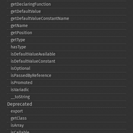
getDeclaringFunction
getDefaultValue
getDefaultValueConstantName
getName
getPosition
getType
hasType
isDefaultValueAvailable
isDefaultValueConstant
isOptional
isPassedByReference
isPromoted
isVariadic
_​_​toString
Deprecated
export
getClass
isArray
isCallable