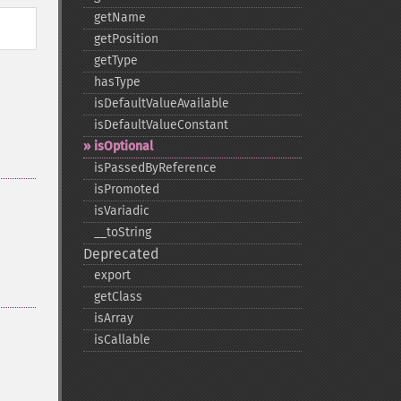
getName
getPosition
getType
hasType
isDefaultValueAvailable
isDefaultValueConstant
isOptional
isPassedByReference
isPromoted
isVariadic
_​_​toString
Deprecated
export
getClass
isArray
isCallable