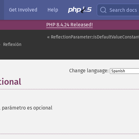
Get Involved
Help
Search docs
PHP 8.4.24 Released!
« ReflectionParameter::isDefaultValueConstan
Reflexión
Change language:
tional
el parámetro es opcional