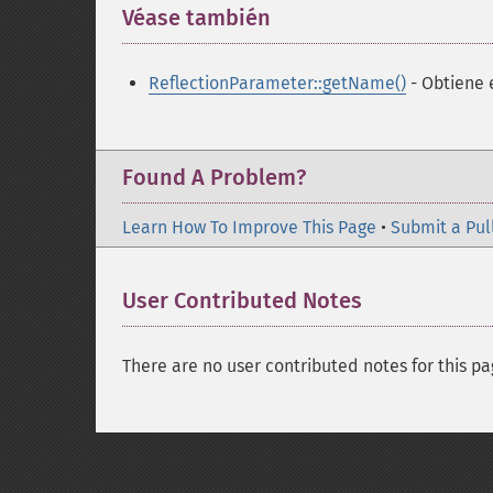
Véase también
¶
ReflectionParameter::getName()
- Obtiene 
Found A Problem?
Learn How To Improve This Page
•
Submit a Pul
User Contributed Notes
There are no user contributed notes for this pa