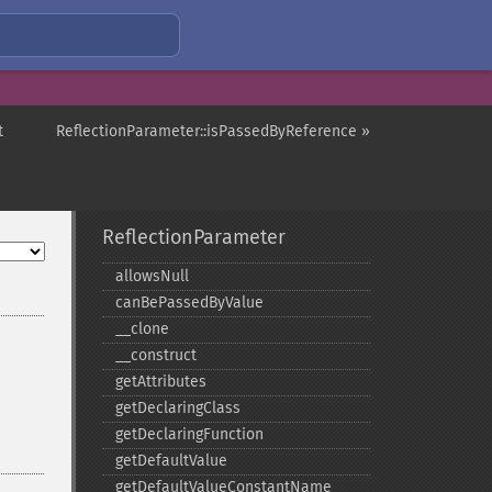
t
ReflectionParameter::isPassedByReference »
ReflectionParameter
allowsNull
canBePassedByValue
_​_​clone
_​_​construct
getAttributes
getDeclaringClass
getDeclaringFunction
getDefaultValue
getDefaultValueConstantName