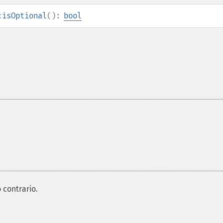
:isOptional
():
bool
 contrario.