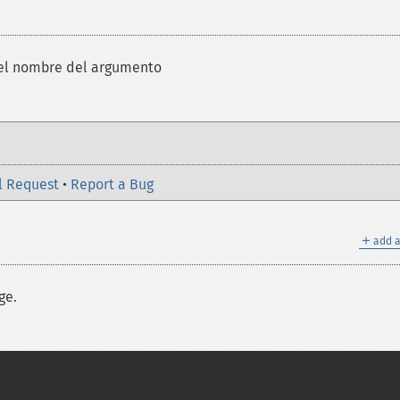
el nombre del argumento
l Request
•
Report a Bug
＋
add a
ge.