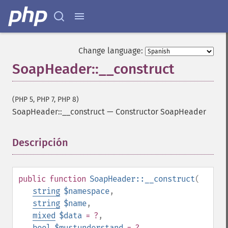
Change language:
SoapHeader::__construct
(PHP 5, PHP 7, PHP 8)
SoapHeader::__construct
—
Constructor SoapHeader
Descripción
¶
public
function
SoapHeader::__construct
(
string
$namespace
,
string
$name
,
mixed
$data
= ?
,
bool
$mustunderstand
= ?
,