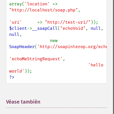
array(
'location' 
=> 
"http://localhost/soap.php"
,

'uri'      
=> 
"http://test-uri/"
$client
->
__soapCall
(
"echoVoid"
, 
null
, 
null
,

                new 
SoapHeader
(
'http://soapinterop.org/echohe
'echoMeStringRequest'
,

'hello 
world'
?>
Véase también
¶