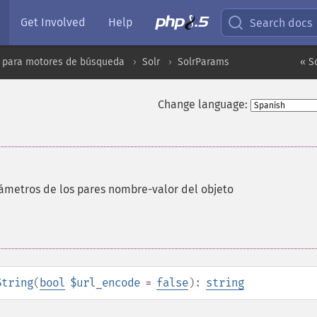
Get Involved
Help
Search docs
 para motores de búsqueda
Solr
SolrParams
« S
Change language:
ámetros de los pares nombre-valor del objeto
String
(
bool
$url_encode
=
false
):
string