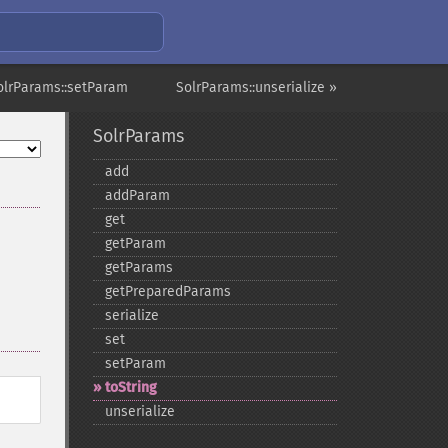
olrParams::setParam
SolrParams::unserialize »
SolrParams
add
addParam
get
getParam
getParams
getPreparedParams
serialize
set
setParam
toString
unserialize