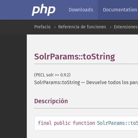
Downloads
Documentation
Prefacio
Referencia de funciones
Extensiones
SolrParams::toString
(PECL solr >= 0.9.2)
SolrParams::toString
—
Devuelve todos los par
Descripción
¶
final
public
function
SolrParams::to