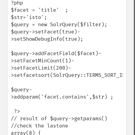
?php 

$facet = 'title'  ; 

$str='isto'; 

$query = new SolrQuery($filter);

$query->setFacet(true)-
>setShowDebugInfo(true);

$query->addFacetField($facet)-
>setFacetMinCount(1)-
>setFacetLimit(200)-
>setfacetsort(SolrQuery::TERMS_SORT_INDEX)
$query-
>addparam('facet.contains',$str) ;

 ?>

// result of $query->getparams()  
//check the lastone 

array(8) {
