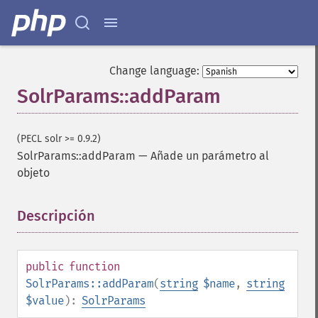
Change language:
SolrParams::addParam
(PECL solr >= 0.9.2)
SolrParams::addParam
—
Añade un parámetro al
objeto
Descripción
¶
public
function
SolrParams::addParam
(
string
$name
,
string
$value
):
SolrParams