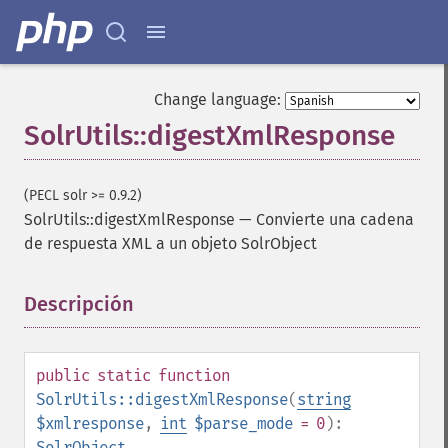
Change language:
SolrUtils::digestXmlResponse
(PECL solr >= 0.9.2)
SolrUtils::digestXmlResponse
—
Convierte una cadena
de respuesta XML a un objeto SolrObject
Descripción
¶
public
static
function
SolrUtils::digestXmlResponse
(
string
$xmlresponse
,
int
$parse_mode
= 0
):
SolrObject