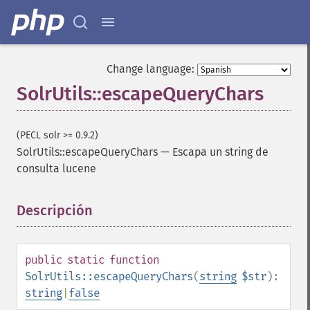
Change language:
SolrUtils::escapeQueryChars
(PECL solr >= 0.9.2)
SolrUtils::escapeQueryChars
—
Escapa un string de
consulta lucene
Descripción
¶
public
static
function
SolrUtils::escapeQueryChars
(
string
$str
):
string
|
false