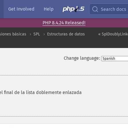
Get Involved
Help
Search docs
PHP 8.4.24 Released!
siones básicas
SPL
Estructuras de datos
« SplDoublyLinke
Change language:
l final de la lista doblemente enlazada