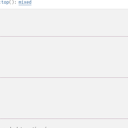
:top
():
mixed