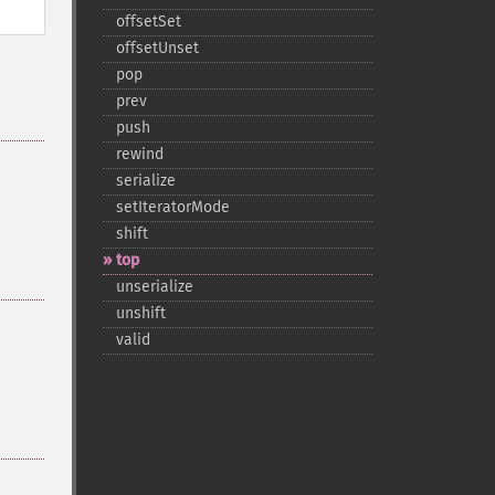
offsetSet
offsetUnset
pop
prev
push
rewind
serialize
setIteratorMode
shift
top
unserialize
unshift
valid