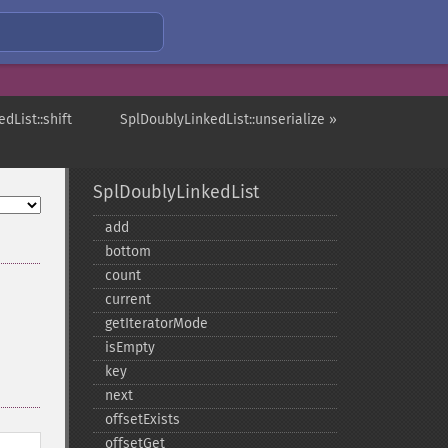
dList::shift
SplDoublyLinkedList::unserialize »
SplDoublyLinkedList
add
bottom
count
current
getIteratorMode
isEmpty
key
next
offsetExists
offsetGet