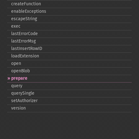
createFunction
enableExceptions
escapeString
exec
lastErrorCode
lastErrorMsg
lastInsertRowID
loadExtension
open
openBlob
prepare
query
querySingle
setAuthorizer
version