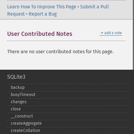
Learn How To Improve This Page
•
Submit a Pull
Request
•
Report a Bug
＋
User Contributed Notes
add a note
There are no user contributed notes for this page.
SQLite3
backup
busyTimeout
changes
close
_​_​construct
createAggregate
createCollation