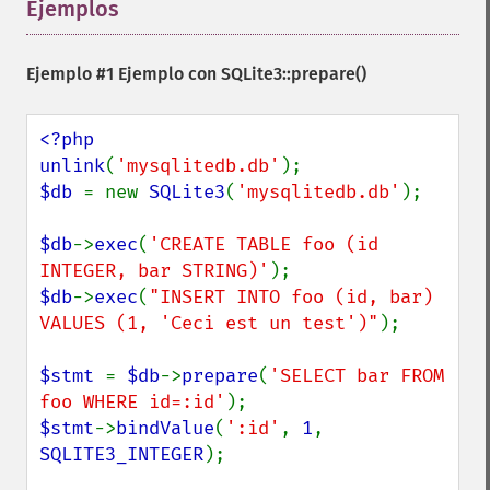
Ejemplos
¶
Ejemplo #1 Ejemplo con
SQLite3::prepare()
<?php

unlink
(
'mysqlitedb.db'
$db 
= new 
SQLite3
(
'mysqlitedb.db'
);

$db
->
exec
(
'CREATE TABLE foo (id 
INTEGER, bar STRING)'
$db
->
exec
(
"INSERT INTO foo (id, bar) 
VALUES (1, 'Ceci est un test')"
);

$stmt 
= 
$db
->
prepare
(
'SELECT bar FROM 
foo WHERE id=:id'
$stmt
->
bindValue
(
':id'
, 
1
, 
SQLITE3_INTEGER
);
