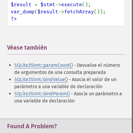
$result 
= 
$stmt
->
execute
var_dump
(
$result
->
fetchArray
?>
Véase también
¶
SQLite3Stmt::paramCount()
- Devuelve el número
de argumentos de una consulta preparada
SQLite3Stmt::bindValue()
- Asocia el valor de un
parámetro a una variable de declaración
SQLite3Stmt::bindParam()
- Asocia un parámetro a
una variable de declaración
Found A Problem?