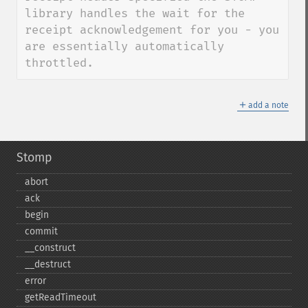
library handles the wait for the 
receipt acknowledgement for you - you 
are essentially automatically 
throttled.
＋
add a note
Stomp
abort
ack
begin
commit
_​_​construct
_​_​destruct
error
getReadTimeout