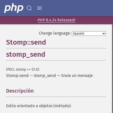
PHP 8.4.24 Released!
Change language:
Stomp::send
stomp_send
(PECL stomp >= 0.1.0)
Stomp::send
--
stomp_send
—
Envía un mensaje
Descripción
¶
Estilo orientado a objetos (método):