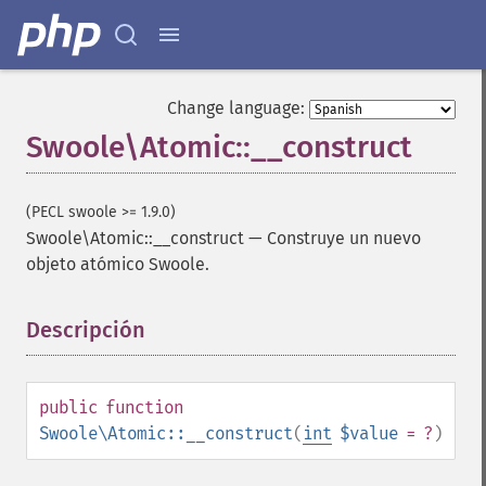
Change language:
Swoole\Atomic::__construct
(PECL swoole >= 1.9.0)
Swoole\Atomic::__construct
—
Construye un nuevo
objeto atómico Swoole.
Descripción
¶
public
function
Swoole\Atomic::__construct
(
int
$value
= ?
)