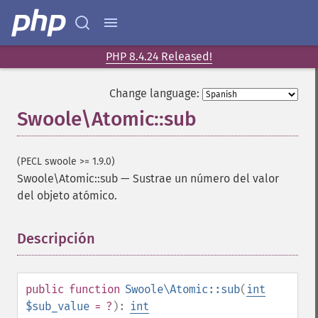
PHP 8.4.24 Released!
Change language:
Swoole\Atomic::sub
(PECL swoole >= 1.9.0)
Swoole\Atomic::sub
—
Sustrae un número del valor
del objeto atómico.
Descripción
¶
public
function
Swoole\Atomic::sub
(
int
$sub_value
= ?
):
int