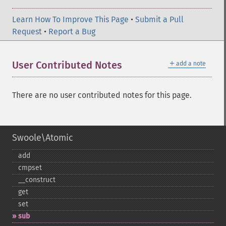
Learn How To Improve This Page
•
Submit a Pull
Request
•
Report a Bug
＋
User Contributed Notes
add a note
There are no user contributed notes for this page.
Swoole\Atomic
add
cmpset
_​_​construct
get
set
sub