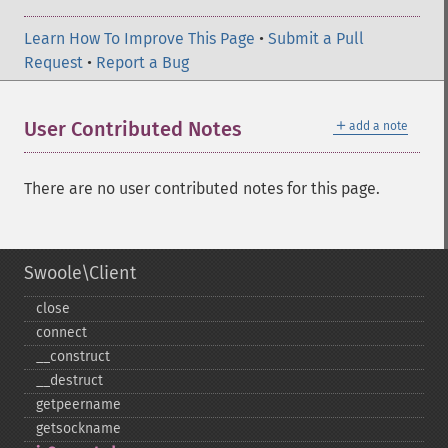
Learn How To Improve This Page
•
Submit a Pull
Request
•
Report a Bug
＋
User Contributed Notes
add a note
There are no user contributed notes for this page.
Swoole\Client
close
connect
_​_​construct
_​_​destruct
getpeername
getsockname