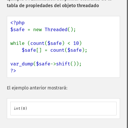
tabla de propiedades del objeto threadado
<?php

$safe 
= new 
Threaded
();

while (
count
(
$safe
) < 
10
)

$safe
[] = 
count
(
$safe
);

var_dump
(
$safe
->
shift
?>
El ejemplo anterior mostrará:
int(0)