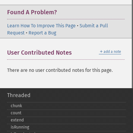
Found A Problem?
Learn How To Improve This Page
•
Submit a Pull
Request
•
Report a Bug
＋
User Contributed Notes
add a note
There are no user contributed notes for this page.
Threaded
chunk
count
extend
isRunning