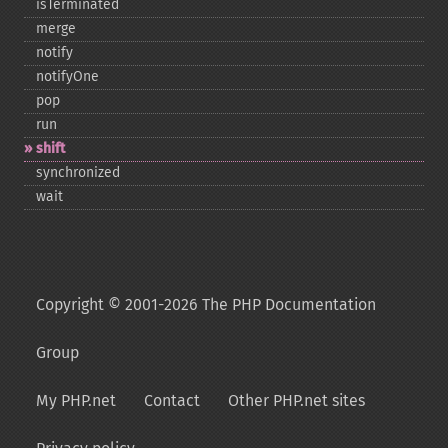
isTerminated
merge
notify
notifyOne
pop
run
shift
synchronized
wait
Copyright © 2001-2026 The PHP Documentation
Group
My PHP.net
Contact
Other PHP.net sites