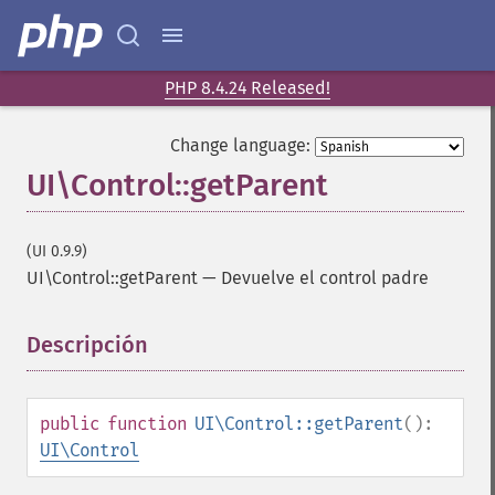
PHP 8.4.24 Released!
Change language:
UI\Control::getParent
(UI 0.9.9)
UI\Control::getParent
—
Devuelve el control padre
Descripción
¶
public
function
UI\Control::getParent
():
UI\Control