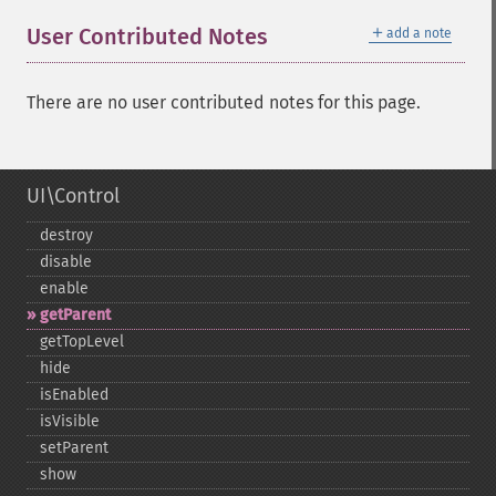
＋
User Contributed Notes
add a note
There are no user contributed notes for this page.
UI\Control
destroy
disable
enable
getParent
getTopLevel
hide
isEnabled
isVisible
setParent
show