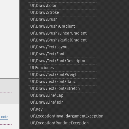
UI\Draw\Color
UI\Draw\Stroke
UI\Draw\Brush
UI\Draw\Brush\Gradient
UI\Draw\Brush\LinearGradient
UI\Draw\Brush\RadialGradient
UI\Draw\Text\Layout
UI\Draw\Text\Font
UI\Draw\Text\Font\Descriptor
UI Funciones
UI\Draw\Text\Font\Weight
UI\Draw\Text\Font\Italic
UI\Draw\Text\Font\Stretch
UI\Draw\Line\Cap
UI\Draw\Line\Join
UI\Key
UI\Exception\InvalidArgumentException
 note
UI\Exception\RuntimeException