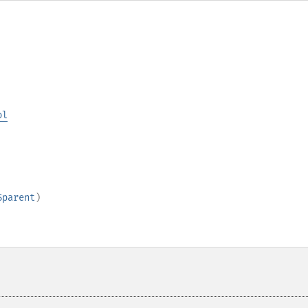
ol
$parent
)