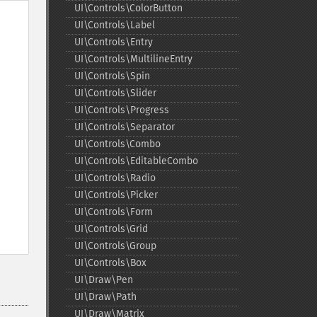
UI\Controls\ColorButton
UI\Controls\Label
UI\Controls\Entry
UI\Controls\MultilineEntry
UI\Controls\Spin
UI\Controls\Slider
UI\Controls\Progress
UI\Controls\Separator
UI\Controls\Combo
UI\Controls\EditableCombo
UI\Controls\Radio
UI\Controls\Picker
UI\Controls\Form
UI\Controls\Grid
UI\Controls\Group
UI\Controls\Box
UI\Draw\Pen
UI\Draw\Path
UI\Draw\Matrix