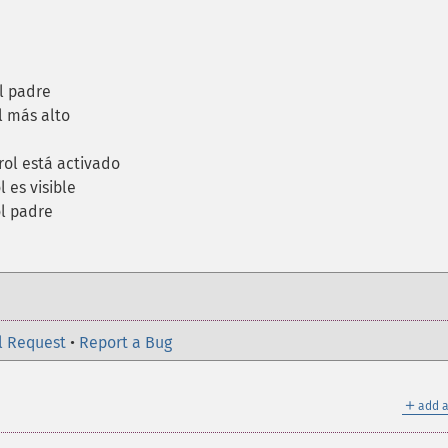
l padre
l más alto
rol está activado
 es visible
l padre
l Request
•
Report a Bug
＋
add a