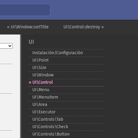
« UI\Window::setTitle
UI\Control::destroy »
UI
Instalación/Configuración
UI\Point
UI\Size
UI\Window
UI\Control
UI\Menu
UI\MenuItem
UI\Area
UI\Executor
UI\Controls\Tab
UI\Controls\Check
UI\Controls\Button