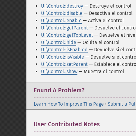
UI\Control::destroy
— Destruye el control
UI\Control::disable
— Desactiva el control
UI\Control::enable
— Activa el control
UI\Control::getParent
— Devuelve el contro
UI\Control::getTopLevel
— Devuelve el nive
UI\Control::hide
— Oculta el control
UI\Control::isEnabled
— Devuelve si el cont
UI\Control::isVisible
— Devuelve si el control
UI\Control::setParent
— Establece el contro
UI\Control::show
— Muestra el control
Found A Problem?
Learn How To Improve This Page
•
Submit a Pul
User Contributed Notes