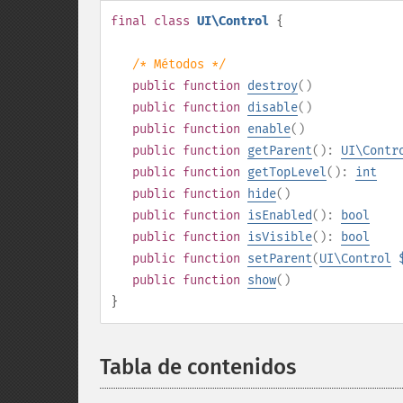
final
class
UI\Control
{
/* Métodos */
public
function
destroy
()
public
function
disable
()
public
function
enable
()
public
function
getParent
():
UI\Contr
public
function
getTopLevel
():
int
public
function
hide
()
public
function
isEnabled
():
bool
public
function
isVisible
():
bool
public
function
setParent
(
UI\Control
public
function
show
()
}
Tabla de contenidos
¶