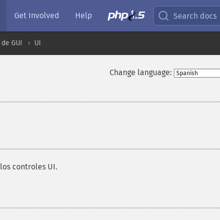
Get Involved
Help
Search docs
 de GUI
UI
Change language:
los controles UI.