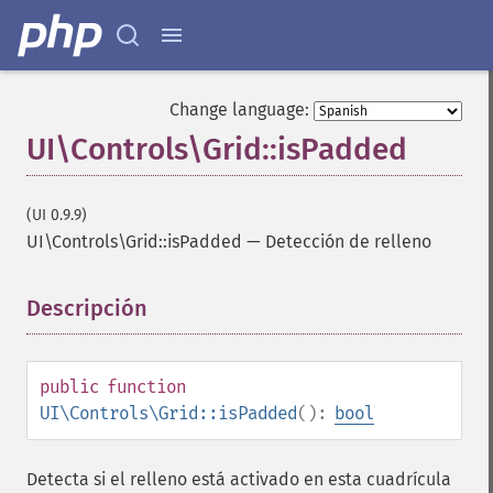
Change language:
UI\Controls\Grid::isPadded
(UI 0.9.9)
UI\Controls\Grid::isPadded
—
Detección de relleno
Descripción
¶
public
function
UI\Controls\Grid::isPadded
():
bool
Detecta si el relleno está activado en esta cuadrícula