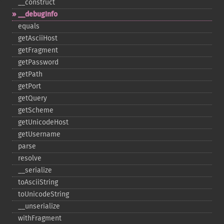
_​_​construct
_​_​debugInfo
equals
getAsciiHost
getFragment
getPassword
getPath
getPort
getQuery
getScheme
getUnicodeHost
getUsername
parse
resolve
_​_​serialize
toAsciiString
toUnicodeString
_​_​unserialize
withFragment