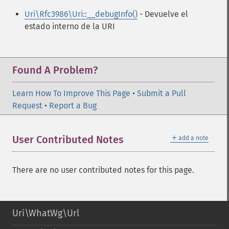
Uri\Rfc3986\Uri::__debugInfo()
- Devuelve el
estado interno de la URI
Found A Problem?
Learn How To Improve This Page
•
Submit a Pull
Request
•
Report a Bug
＋
User Contributed Notes
add a note
There are no user contributed notes for this page.
Uri\WhatWg\Url