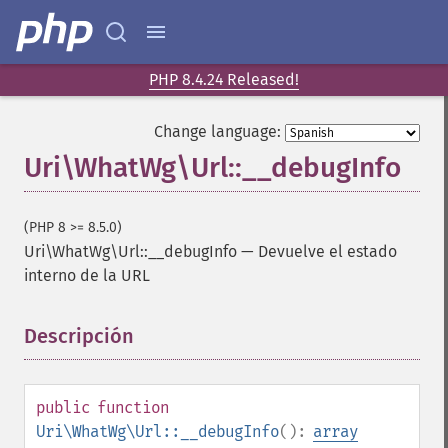
PHP 8.4.24 Released!
Change language:
Uri\WhatWg\Url::__debugInfo
(PHP 8 >= 8.5.0)
Uri\WhatWg\Url::__debugInfo
—
Devuelve el estado
interno de la URL
Descripción
¶
public
function
Uri\WhatWg\Url::__debugInfo
():
array