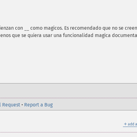
mienzan con
como magicos. Es recomendado que no se cree
__
enos que se quiera usar una funcionalidad magica document
l Request
•
Report a Bug
＋
add a