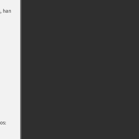
, han
os: