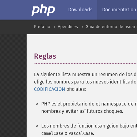
Downloads
Documentation
Prefacio
Apéndices
Guía de entorno de usuar
Reglas
¶
La siguiente lista muestra un resumen de los 
elige los nombres para los nuevos identificador
CODIFICACION
oficiales:
PHP es el propietario de el namespace de n
nombres y evitar así futuros choques.
Los nombres de función usan guion bajo ent
o
.
camelCase
PascalCase