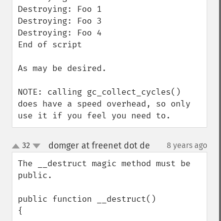
Destroying: Foo 1

Destroying: Foo 3

Destroying: Foo 4

End of script

As may be desired.

NOTE: calling gc_collect_cycles() 
does have a speed overhead, so only 
use it if you feel you need to.
domger at freenet dot de
32
8 years ago
¶
up
down
The __destruct magic method must be 
public. 

public function __destruct()

{
