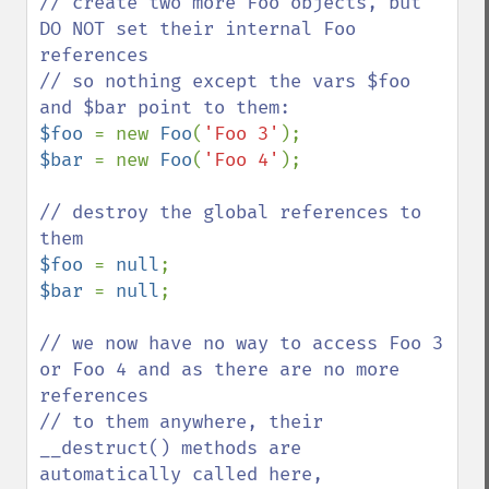
// create two more Foo objects, but 
DO NOT set their internal Foo 
references

// so nothing except the vars $foo 
$foo 
= new 
Foo
(
'Foo 3'
$bar 
= new 
Foo
(
'Foo 4'
);

// destroy the global references to 
$foo 
= 
null
$bar 
= 
null
;

// we now have no way to access Foo 3 
or Foo 4 and as there are no more 
references

// to them anywhere, their 
__destruct() methods are 
automatically called here,
