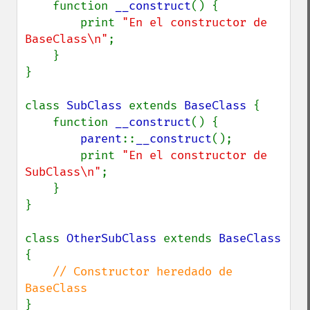
    function 
__construct
() {

        print 
"En el constructor de 
BaseClass\n"
;

    }

}

class 
SubClass 
extends 
BaseClass 
{

    function 
__construct
() {

parent
::
__construct
();

        print 
"En el constructor de 
SubClass\n"
;

    }

}

class 
OtherSubClass 
extends 
BaseClass 
{

// Constructor heredado de 
}
