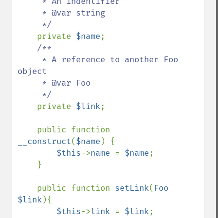
     * An indentifier

     * @var string 

     */

private 
$name
;

/**

     * A reference to another Foo 
object

     * @var Foo

     */

private 
$link
;

    public function 
__construct
(
$name
) {

$this
->
name 
= 
$name
;

    }

    public function 
setLink
(
Foo 
$link
){

$this
->
link 
= 
$link
;
