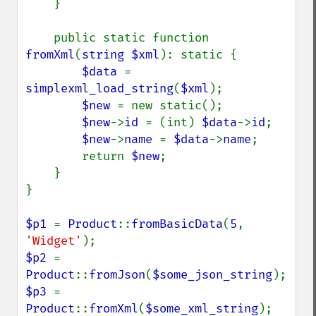
    }

    public static function 
fromXml
(
string $xml
): static {

$data 
= 
simplexml_load_string
(
$xml
);

$new 
= new static();

$new
->
id 
= (int) 
$data
->
id
;

$new
->
name 
= 
$data
->
name
;

        return 
$new
;

    }

}

$p1 
= 
Product
::
fromBasicData
(
5
, 
'Widget'
$p2 
= 
Product
::
fromJson
(
$some_json_string
$p3 
= 
Product
::
fromXml
(
$some_xml_string
);
