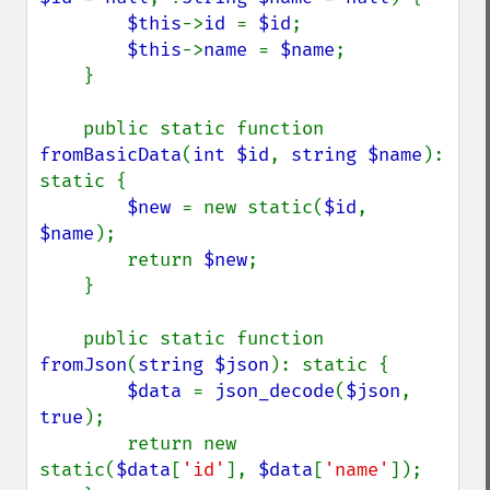
$this
->
id 
= 
$id
;

$this
->
name 
= 
$name
;

    }

    public static function 
fromBasicData
(
int $id
, 
string $name
): 
static {

$new 
= new static(
$id
, 
$name
);

        return 
$new
;

    }

    public static function 
fromJson
(
string $json
): static {

$data 
= 
json_decode
(
$json
, 
true
);

        return new 
static(
$data
[
'id'
], 
$data
[
'name'
]);
