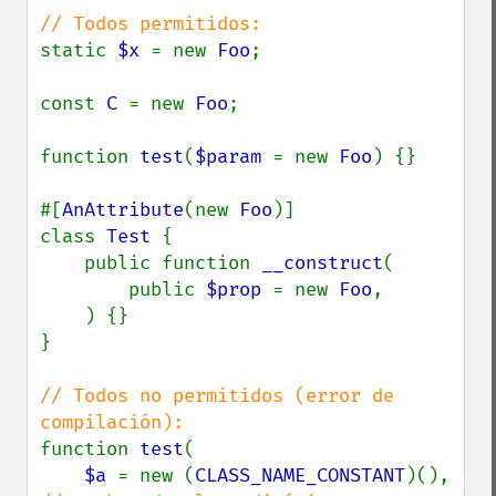
static 
$x 
= new 
Foo
;

const 
C 
= new 
Foo
;

function 
test
(
$param 
= new 
Foo
) {}

#[
AnAttribute
(new 
Foo
)]

class 
Test 
{

    public function 
__construct
(

        public 
$prop 
= new 
Foo
,

    ) {}

}

// Todos no permitidos (error de 
function 
test
(

$a 
= new (
CLASS_NAME_CONSTANT
)(), 