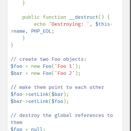
    }

    public function 
__destruct
() {

        echo 
'Destroying: '
, 
$this
-
>
name
, 
PHP_EOL
;

    }

}

$foo 
= new 
Foo
(
'Foo 1'
$bar 
= new 
Foo
(
'Foo 2'
);

$foo
->
setLink
(
$bar
$bar
->
setLink
(
$foo
);

// destroy the global references to 
$foo 
= 
null