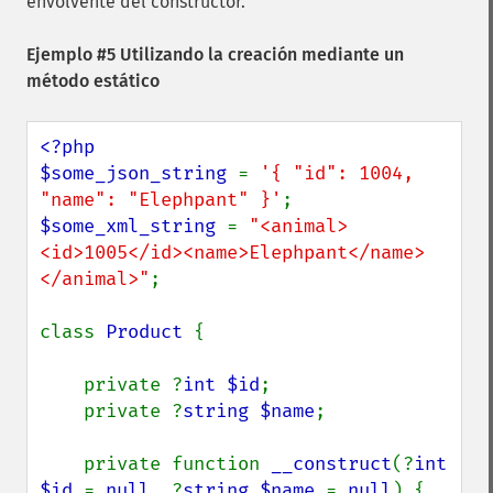
envolvente del constructor.
Ejemplo #5 Utilizando la creación mediante un
método estático
<?php

$some_json_string 
= 
'{ "id": 1004, 
"name": "Elephpant" }'
$some_xml_string 
= 
"<animal>
<id>1005</id><name>Elephpant</name>
</animal>"
;

class 
Product 
{

    private ?
int $id
;

    private ?
string $name
;

    private function 
__construct
(?
int 
$id 
= 
null
, ?
string $name 
= 
null
) {
