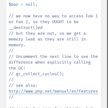
$bar 
= 
null
;

// we now have no way to access Foo 1 
or Foo 2, so they OUGHT to be 
__destruct()ed

// but they are not, so we get a 
memory leak as they are still in 
memory.

//

// Uncomment the next line to see the 
difference when explicitly calling 
the GC:

// gc_collect_cycles();

// 

// see also: 
http://www.php.net/manual/en/features.gc.
// 
