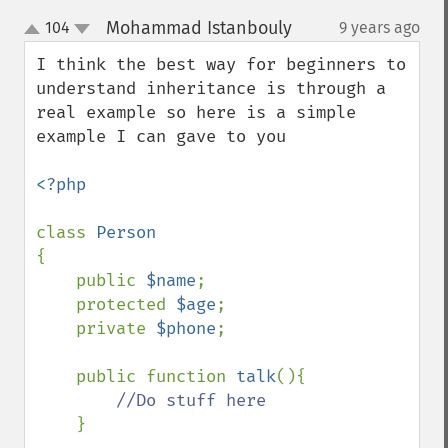
Mohammad Istanbouly
104
9 years ago
¶
up
down
I think the best way for beginners to 
understand inheritance is through a 
real example so here is a simple 
example I can gave to you 

<?php

class 
{

    public 
$name
;

    protected 
$age
;

    private 
$phone
;

    public function 
talk
(){

//Do stuff here

}
