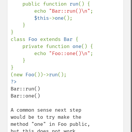
    public function 
run
() {

        echo 
"Bar::run()\n"
;

$this
->
one
();

    }

}

class 
Foo 
extends 
Bar 
{

    private function 
one
() {

        echo 
"Foo::one()\n"
;

    }

}

(new 
Foo
())->
run
Bar::run()

Bar::one()

A common sense next step 
would be to try make the 
method "one" in Foo public, 

but this does not work 