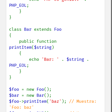
PHP_EOL
;

    }

}

class 
Bar 
extends 
{

    public function 
printItem
(
$string
)

    {

        echo 
'Bar: ' 
. 
$string 
. 
PHP_EOL
;

    }

}

$foo 
= new 
Foo
$bar 
= new 
Bar
$foo
->
printItem
(
'baz'
); 
// Muestra: 