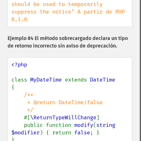
should be used to temporarily 
suppress the notice" A partir de PHP 
8.1.0
Ejemplo #4 El método sobrecargado declara un tipo
de retorno incorrecto sin aviso de deprecación.
<?php

class 
MyDateTime 
extends 
{

/**

     * @return DateTime|false

     */

#[
\ReturnTypeWillChange
]

    public function 
modify
(
string 
$modifier
) { return 
false
; }

}
