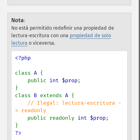
Nota
:
No está permitido redefinir una propiedad de
lectura-escritura con una
propiedad de solo
lectura
o viceversa.
<?php

class 
A 
{

    public 
int $prop
;

}

class 
B 
extends 
A 
{

// Ilegal: lectura-escritura -
> readonly

public readonly 
int $prop
;

?>