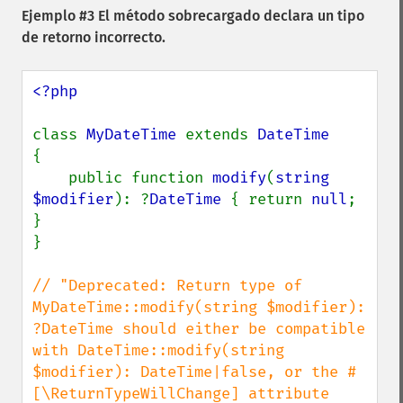
Ejemplo #3 El método sobrecargado declara un tipo
de retorno incorrecto.
<?php

class 
MyDateTime 
extends 
{

    public function 
modify
(
string 
$modifier
): ?
DateTime 
{ return 
null
; 
}

}

// "Deprecated: Return type of 
MyDateTime::modify(string $modifier): 
?DateTime should either be compatible 
with DateTime::modify(string 
$modifier): DateTime|false, or the #
[\ReturnTypeWillChange] attribute 