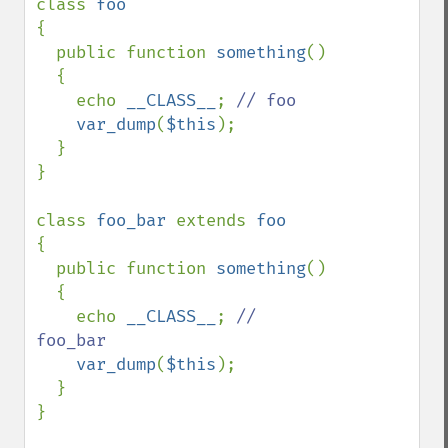
class 
{

  public function 
something
()

  {

    echo 
__CLASS__
; 
// foo

var_dump
(
$this
);

  }

}

class 
foo_bar 
extends 
{

  public function 
something
()

  {

    echo 
__CLASS__
; 
// 
foo_bar

var_dump
(
$this
);

  }

}
