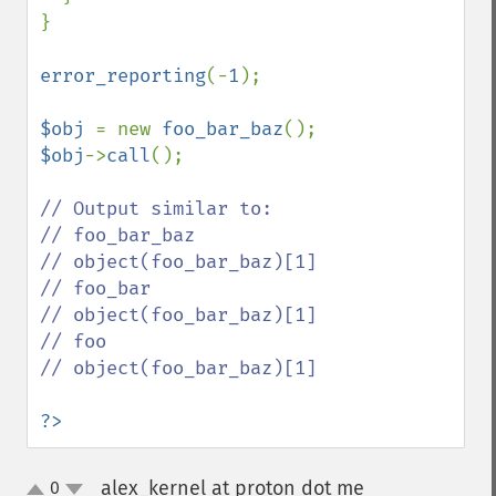
}

error_reporting
(-
1
);

$obj 
= new 
foo_bar_baz
$obj
->
call
();

// Output similar to:

// foo_bar_baz

// object(foo_bar_baz)[1]

// foo_bar

// object(foo_bar_baz)[1]

// foo

// object(foo_bar_baz)[1]

?>
alex_kernel at proton dot me
0
¶