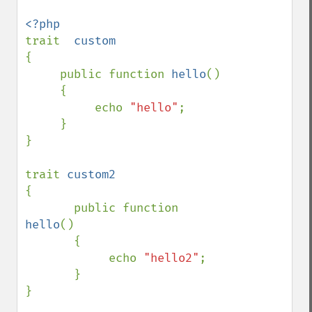
trait  
{

     public function 
hello
()

     {

          echo 
"hello"
;

     }

}

trait 
{

       public function 
hello
()

       {

            echo 
"hello2"
;

       }

}
