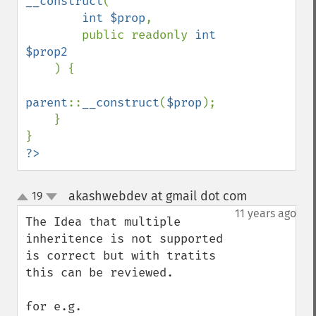
__construct
(

int $prop
,

        public readonly 
int 
$prop2

) {

parent
::
__construct
(
$prop
);

    }

?>
akashwebdev at gmail dot com
19
¶
up
down
11 years ago
The Idea that multiple 
inheritence is not supported 
is correct but with tratits 
this can be reviewed.

for e.g.
