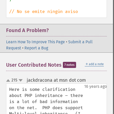
// No se emite ningún aviso
Found A Problem?
Learn How To Improve This Page
•
Submit a Pull
Request
•
Report a Bug
＋
User Contributed Notes
add a note
7 notes
jackdracona at msn dot com
215
¶
up
down
16 years ago
Here is some clarification 
about PHP inheritance – there 
is a lot of bad information 
on the net.  PHP does support 
Multi-level inheritance.  (I 