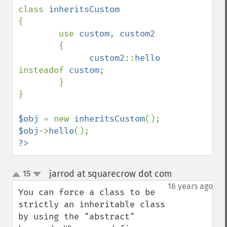
class 
{

        use 
custom
, 
custom2

{

custom2
::
hello 
insteadof 
custom
;

        }

}

$obj 
= new 
inheritsCustom
$obj
->
hello
?>
jarrod at squarecrow dot com
15
¶
up
down
16 years ago
You can force a class to be 
strictly an inheritable class 
by using the "abstract" 