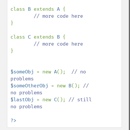
class 
B 
extends 
A 
{

}

class 
C 
extends 
B 
{

}

$someObj 
= new 
A
();  
// no 
$someOtherObj 
= new 
B
(); 
// 
$lastObj 
= new 
C
(); 
// still 
no problems

?>