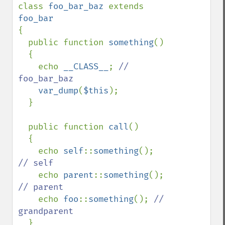
class 
foo_bar_baz 
extends 
{

  public function 
something
()

  {

    echo 
__CLASS__
; 
// 
foo_bar_baz

var_dump
(
$this
);

  }

  public function 
call
()

  {

    echo 
self
::
something
(); 
// self

echo 
parent
::
something
(); 
// parent

echo 
foo
::
something
(); 
// 
grandparent

}
