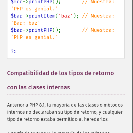
$foo
->
printPHP
();       
// Muestra: 
$bar
->
printItem
(
'baz'
); 
// Muestra: 
$bar
->
printPHP
();       
// Muestra: 
'PHP es genial.'

?>
Compatibilidad de los tipos de retorno
con las clases internas
¶
Anterior a PHP 8.1, la mayoría de las clases o métodos
internos no declaraban su tipo de retorno, y cualquier
tipo de retorno estaba permitido al heredarlos.