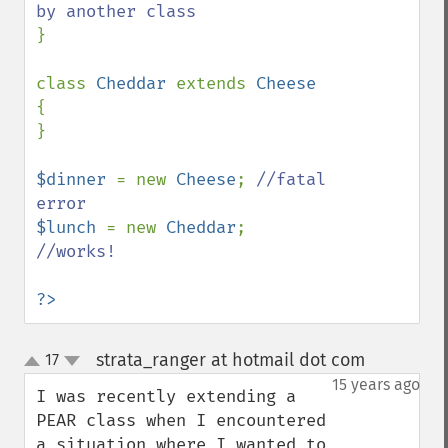
}

class 
Cheddar 
extends 
{

}

$dinner 
= new 
Cheese
; 
//fatal 
$lunch 
= new 
Cheddar
; 
//works!

?>
strata_ranger at hotmail dot com
17
¶
up
down
15 years ago
I was recently extending a 
PEAR class when I encountered 
a situation where I wanted to 