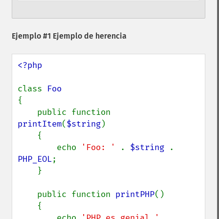
Ejemplo #1 Ejemplo de herencia
<?php

class 
{

    public function 
printItem
(
$string
)

    {

        echo 
'Foo: ' 
. 
$string 
. 
PHP_EOL
;

    }

    public function 
printPHP
()

    {

        echo 
'PHP es genial.' 
. 