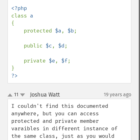
class 
{

    protected 
$a
, 
$b
;

    public 
$c
, 
$d
;

    private 
$e
, 
$f
;

?>
Joshua Watt
11
19 years ago
¶
up
down
I couldn't find this documented 
anywhere, but you can access 
protected and private member 
varaibles in different instance of 
the same class, just as you would 