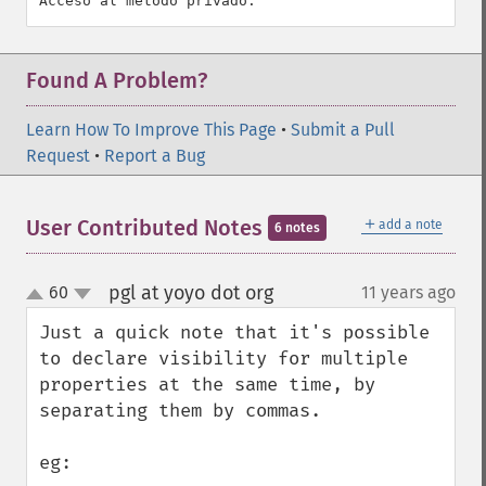
Found A Problem?
Learn How To Improve This Page
•
Submit a Pull
Request
•
Report a Bug
＋
User Contributed Notes
add a note
6 notes
pgl at yoyo dot org
60
11 years ago
¶
up
down
Just a quick note that it's possible 
to declare visibility for multiple 
properties at the same time, by 
separating them by commas.

eg:
