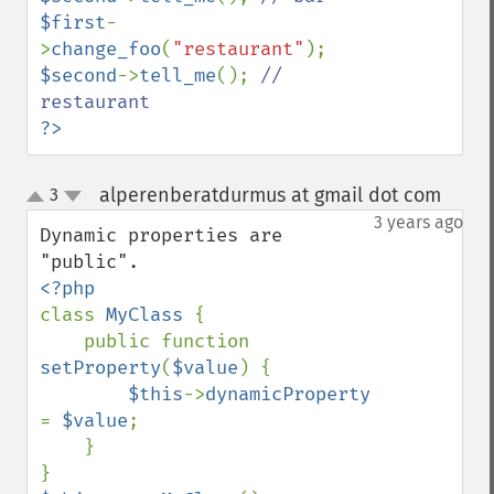
$first
-
>
change_foo
(
"restaurant"
$second
->
tell_me
(); 
// 
?>
alperenberatdurmus at gmail dot com
3
¶
up
down
3 years ago
Dynamic properties are 
class 
MyClass 
{

    public function 
setProperty
(
$value
) {

$this
->
dynamicProperty 
= 
$value
;

    }
