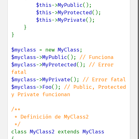
$this
->
MyPublic
();

$this
->
MyProtected
();

$this
->
MyPrivate
();

    }

}

$myclass 
= new 
MyClass
$myclass
->
MyPublic
(); 
$myclass
->
MyProtected
(); 
// Error 
$myclass
->
MyPrivate
(); 
$myclass
->
Foo
(); 
// Public, Protected 
y Private funcionan

/**

 * Definición de MyClass2

class 
MyClass2 
extends 