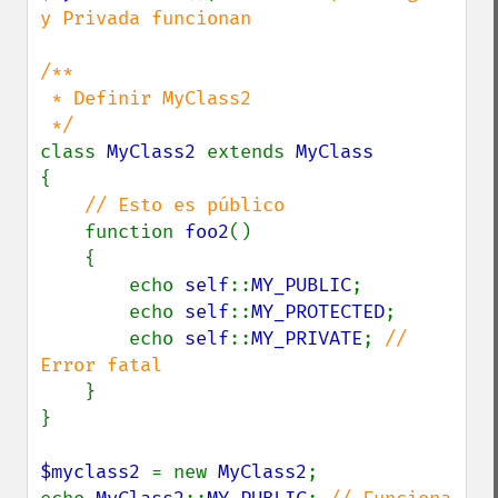
y Privada funcionan

/**

 * Definir MyClass2

class 
MyClass2 
extends 
{

// Esto es público

function 
foo2
()

    {

        echo 
self
::
MY_PUBLIC
;

        echo 
self
::
MY_PROTECTED
;

        echo 
self
::
MY_PRIVATE
; 
// 
Error fatal

}

}

$myclass2 
= new 
MyClass2
;
