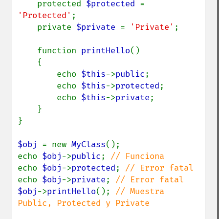
    protected 
$protected 
= 
'Protected'
;

    private 
$private 
= 
'Private'
;

    function 
printHello
()

    {

        echo 
$this
->
public
;

        echo 
$this
->
protected
;

        echo 
$this
->
private
;

    }

}

$obj 
= new 
MyClass
();

echo 
$obj
->
public
; 
echo 
$obj
->
protected
; 
echo 
$obj
->
private
; 
$obj
->
printHello
(); 
// Muestra 
Public, Protected y Private
