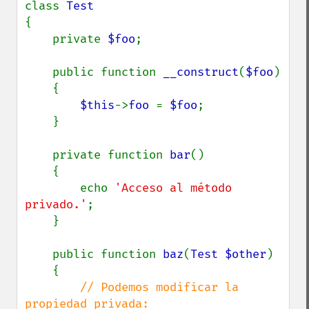
class 
{

    private 
$foo
;

    public function 
__construct
(
$foo
)

    {

$this
->
foo 
= 
$foo
;

    }

    private function 
bar
()

    {

        echo 
'Acceso al método 
privado.'
;

    }

    public function 
baz
(
Test $other
)

    {

// Podemos modificar la 
propiedad privada:
