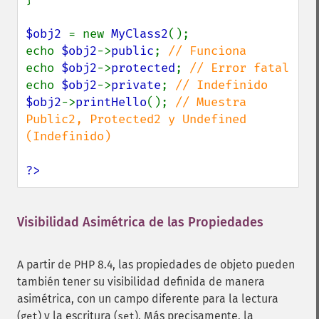
$obj2 
= new 
MyClass2
();

echo 
$obj2
->
public
; 
echo 
$obj2
->
protected
; 
echo 
$obj2
->
private
; 
$obj2
->
printHello
(); 
// Muestra 
Public2, Protected2 y Undefined 
(Indefinido)

?>
Visibilidad Asimétrica de las Propiedades
¶
A partir de PHP 8.4, las propiedades de objeto pueden
también tener su visibilidad definida de manera
asimétrica, con un campo diferente para la lectura
(
) y la escritura (
). Más precisamente, la
get
set