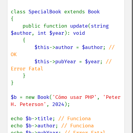
class 
SpecialBook 
extends 
{

    public function 
update
(
string 
$author
, 
int $year
): 
void

{

$this
->
author 
= 
$author
; 
// 
OK

$this
->
pubYear 
= 
$year
; 
// 
Error Fatal

}

}

$b 
= new 
Book
(
'Cómo usar PHP'
, 
'Peter 
H. Peterson'
, 
2024
);

echo 
$b
->
title
; 
echo 
$b
->
author
; 
echo 
$b
->
pubYear
; 
// Error Fatal
