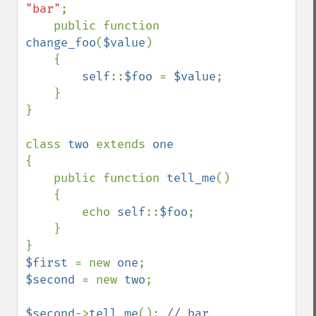
"bar"
;

    public function 
change_foo
(
$value
)

    {

self
::
$foo 
= 
$value
;

    }

}

class 
two 
extends 
{

    public function 
tell_me
()

    {

        echo 
self
::
$foo
;

    }

$first 
= new 
one
$second 
= new 
two
;

$second
->
tell_me
(); 