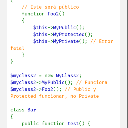
{

// Este será público

function 
Foo2
()

    {

$this
->
MyPublic
();

$this
->
MyProtected
();

$this
->
MyPrivate
(); 
// Error 
fatal

}

}

$myclass2 
= new 
MyClass2
$myclass2
->
MyPublic
(); 
$myclass2
->
Foo2
(); 
// Public y 
Protected funcionan, no Private

class 
{

    public function 
test
() {
