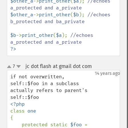
$other_a
->
print_other
(
$a
); 
//echoes 
$other_a
->
print_other
(
$b
); 
//echoes 
b_protected and ba_private

$b
->
print_other
(
$a
); 
//echoes 
?>
jc dot flash at gmail dot com
7
¶
up
down
14 years ago
if not overwritten, 
self::$foo in a subclass 
actually refers to parent's 
class 
{

    protected static 
$foo 
= 