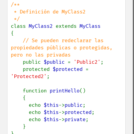
/**

 * Definición de MyClass2

class 
MyClass2 
extends 
{

// Se pueden redeclarar las 
propiedades públicas o protegidas, 
pero no las privadas

public 
$public 
= 
'Public2'
;

    protected 
$protected 
= 
'Protected2'
;

    function 
printHello
()

    {

      echo 
$this
->
public
;

      echo 
$this
->
protected
;

      echo 
$this
->
private
;

    }

}
