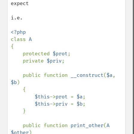
expect

i.e.

class 
{

    protected 
$prot
;

    private 
$priv
;

    public function 
__construct
(
$a
, 
$b
)

    {

$this
->
prot 
= 
$a
;

$this
->
priv 
= 
$b
;

    }

    public function 
print_other
(
A 
$other
)
