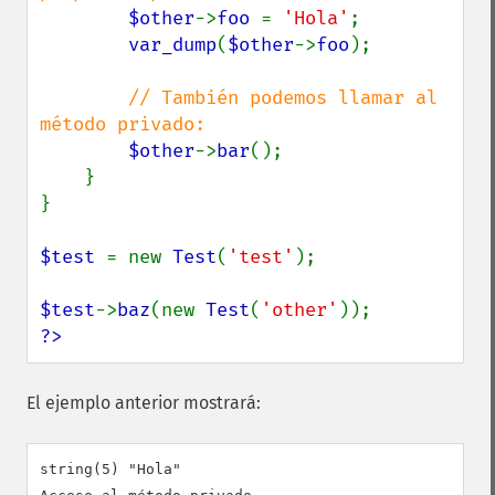
$other
->
foo 
= 
'Hola'
;

var_dump
(
$other
->
foo
);

// También podemos llamar al 
método privado:

$other
->
bar
();

    }

}

$test 
= new 
Test
(
'test'
);

$test
->
baz
(new 
Test
(
'other'
?>
El ejemplo anterior mostrará:
string(5) "Hola"
