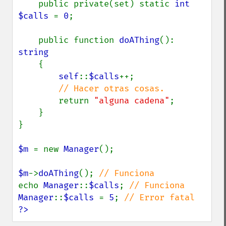
    public private(set) static 
int 
$calls 
= 
0
;

    public function 
doAThing
(): 
string

{

self
::
$calls
++;

// Hacer otras cosas.

return 
"alguna cadena"
;

    }

}

$m 
= new 
Manager
();

$m
->
doAThing
(); 
echo 
Manager
::
$calls
; 
Manager
::
$calls 
= 
5
; 
?>