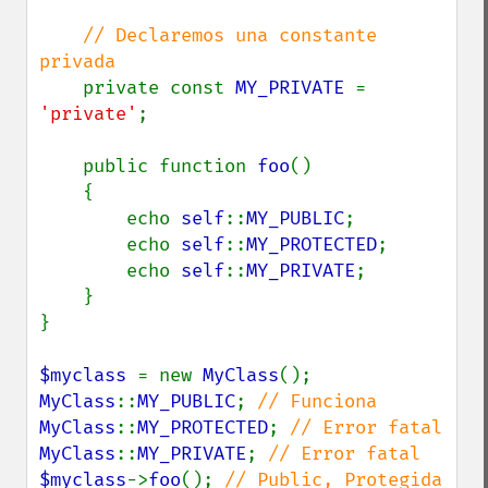
// Declaremos una constante 
privada

private const 
MY_PRIVATE 
= 
'private'
;

    public function 
foo
()

    {

        echo 
self
::
MY_PUBLIC
;

        echo 
self
::
MY_PROTECTED
;

        echo 
self
::
MY_PRIVATE
;

    }

}

$myclass 
= new 
MyClass
MyClass
::
MY_PUBLIC
; 
MyClass
::
MY_PROTECTED
; 
MyClass
::
MY_PRIVATE
; 
$myclass
->
foo
(); 
// Public, Protegida 