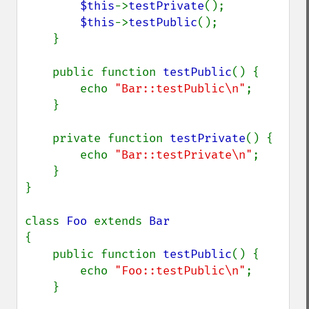
$this
->
testPrivate
();

$this
->
testPublic
();

    }

    public function 
testPublic
() {

        echo 
"Bar::testPublic\n"
;

    }

    private function 
testPrivate
() {

        echo 
"Bar::testPrivate\n"
;

    }

}

class 
Foo 
extends 
{

    public function 
testPublic
() {

        echo 
"Foo::testPublic\n"
;

    }
