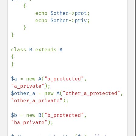
    {

        echo 
$other
->
prot
;

        echo 
$other
->
priv
;

    }

}

class 
B 
extends 
{

}

$a 
= new 
A
(
"a_protected"
, 
"a_private"
$other_a 
= new 
A
(
"other_a_protected"
, 
"other_a_private"
);

$b 
= new 
B
(
"b_protected"
, 
"ba_private"
);
