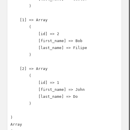
        )

    [1] => Array

        (

            [id] => 2

            [first_name] => Bob

            [last_name] => Filipe

        )

    [2] => Array

        (

            [id] => 1

            [first_name] => John

            [last_name] => Do

        )

)

Array
