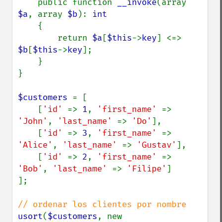
    public function 
__invoke
(array 
$a
, array 
$b
): 
int

{

        return 
$a
[
$this
->
key
] <=> 
$b
[
$this
->
key
];

    }

}

$customers 
= [

    [
'id' 
=> 
1
, 
'first_name' 
=> 
'John'
, 
'last_name' 
=> 
'Do'
],

    [
'id' 
=> 
3
, 
'first_name' 
=> 
'Alice'
, 
'last_name' 
=> 
'Gustav'
],

    [
'id' 
=> 
2
, 
'first_name' 
=> 
'Bob'
, 
'last_name' 
=> 
'Filipe'
]

];

usort
(
$customers
, new 