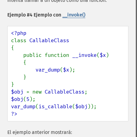
intenta llamar a un objeto como una función.
Ejemplo #4 Ejemplo con
__invoke()
class 
{

    public function 
__invoke
(
$x
)

    {

var_dump
(
$x
);

    }

$obj 
= new 
CallableClass
$obj
(
5
var_dump
(
is_callable
(
$obj
?>
El ejemplo anterior mostrará: