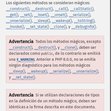
Los siguientes métodos se consideran mágicos:
__construct()
,
__destruct()
,
__call()
,
__callStatic()
,
__get()
,
__set()
,
__isset()
,
__unset()
,
__serialize()
,
__unserialize()
,
__sleep()
,
__wakeup()
,
__toString()
,
__invoke()
,
__set_state()
__clone()
, y
__debugInfo()
.
Advertencia
Todos los métodos mágicos, excepto
__construct()
,
__destruct()
, y
__clone()
,
deben
ser
declarados como
, de lo contrario se emitirá
public
una
. Anterior a PHP 8.0.0, no se emitía
E_WARNING
ningún diagnóstico para los métodos mágicos
__sleep()
,
__wakeup()
,
__serialize()
,
__unserialize()
,
y
__set_state()
.
Advertencia
Si se utilizan declaraciones de tipos
en la definición de un método mágico, deben ser
idénticas a la firma descrita en este documento.