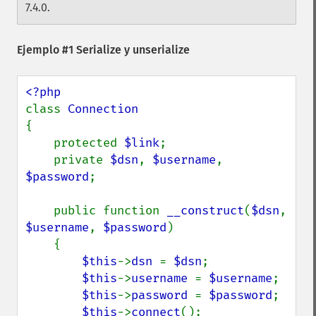
7.4.0.
Ejemplo #1 Serialize y unserialize
class 
{

    protected 
$link
;

    private 
$dsn
, 
$username
, 
$password
;

    public function 
__construct
(
$dsn
, 
$username
, 
$password
)

    {

$this
->
dsn 
= 
$dsn
;

$this
->
username 
= 
$username
;

$this
->
password 
= 
$password
;

$this
->
connect
();
