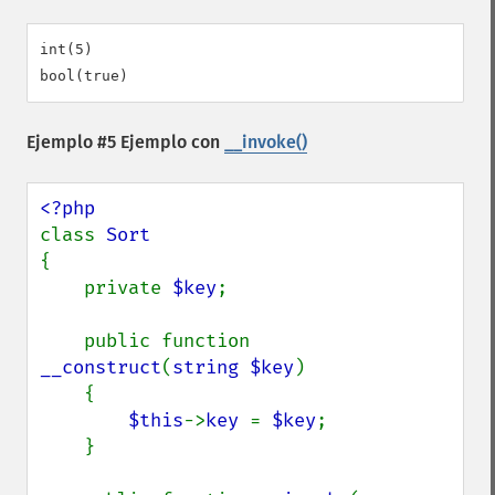
int(5)

Ejemplo #5 Ejemplo con
__invoke()
class 
{

    private 
$key
;

    public function 
__construct
(
string $key
)

    {

$this
->
key 
= 
$key
;

    }
