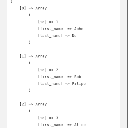
(

    [0] => Array

        (

            [id] => 1

            [first_name] => John

            [last_name] => Do

        )

    [1] => Array

        (

            [id] => 2

            [first_name] => Bob

            [last_name] => Filipe

        )

    [2] => Array

        (

            [id] => 3

            [first_name] => Alice
