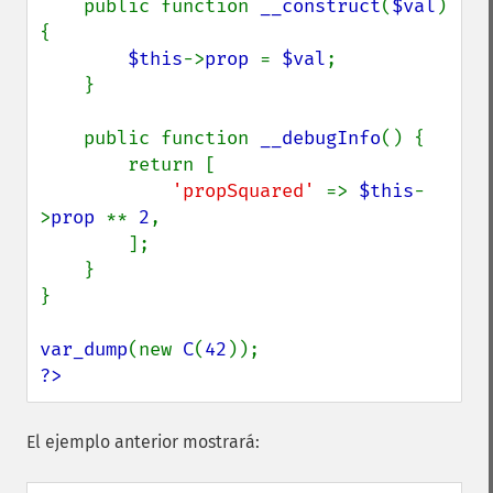
    public function 
__construct
(
$val
) 
{

$this
->
prop 
= 
$val
;

    }

    public function 
__debugInfo
() {

        return [

'propSquared' 
=> 
$this
-
>
prop 
** 
2
,

        ];

    }

}

var_dump
(new 
C
(
42
?>
El ejemplo anterior mostrará: