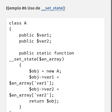
Ejemplo #6 Uso de
__set_state()
class A

{

    public $var1;

    public $var2;

    public static function 
__set_state($an_array)

    {

        $obj = new A;

        $obj->var1 = 
$an_array['var1'];

        $obj->var2 = 
$an_array['var2'];

        return $obj;

    }
