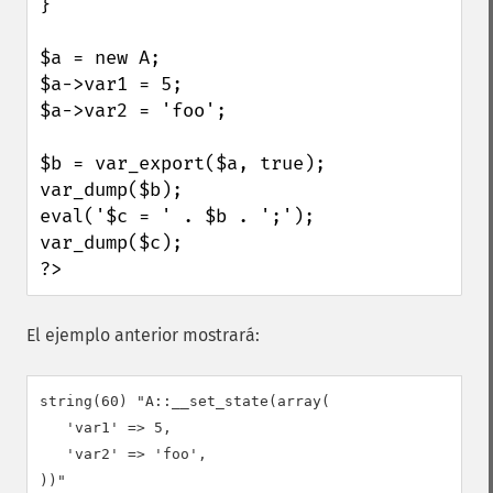
}

$a = new A;

$a->var1 = 5;

$a->var2 = 'foo';

$b = var_export($a, true);

var_dump($b);

eval('$c = ' . $b . ';');

var_dump($c);

?>
El ejemplo anterior mostrará:
string(60) "A::__set_state(array(

   'var1' => 5,

   'var2' => 'foo',

))"
