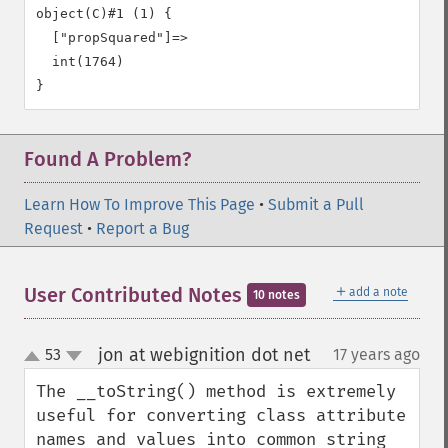
object(C)#1 (1) {

  ["propSquared"]=>

  int(1764)

Found A Problem?
Learn How To Improve This Page
•
Submit a Pull
Request
•
Report a Bug
＋
User Contributed Notes
add a note
10 notes
jon at webignition dot net
53
17 years ago
¶
up
down
The __toString() method is extremely 
useful for converting class attribute 
names and values into common string 