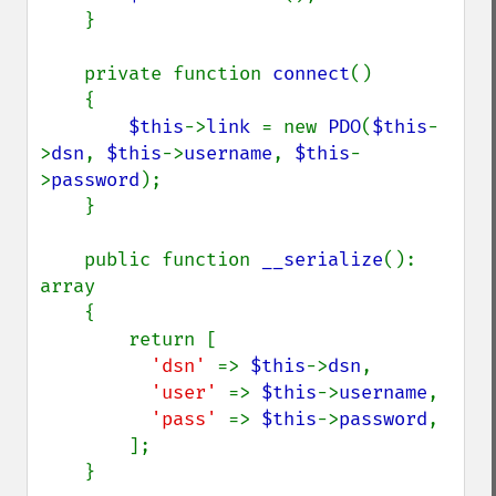
    }

    private function 
connect
()

    {

$this
->
link 
= new 
PDO
(
$this
-
>
dsn
, 
$this
->
username
, 
$this
-
>
password
);

    }

    public function 
__serialize
(): 
array

    {

        return [

'dsn' 
=> 
$this
->
dsn
,

'user' 
=> 
$this
->
username
,

'pass' 
=> 
$this
->
password
,

        ];

    }
