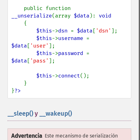
    public function 
__unserialize
(array 
$data
): 
void

{

$this
->
dsn 
= 
$data
[
'dsn'
];

$this
->
username 
= 
$data
[
'user'
];

$this
->
password 
= 
$data
[
'pass'
];

$this
->
connect
();

    }

}
?>
__sleep()
y
__wakeup()
¶
Advertencia
Este mecanismo de serialización