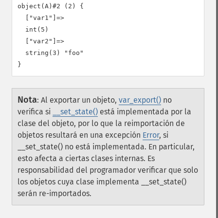
object(A)#2 (2) {

  ["var1"]=>

  int(5)

  ["var2"]=>

  string(3) "foo"

Nota
:
Al exportar un objeto,
var_export()
no
verifica si
__set_state()
está implementada por la
clase del objeto, por lo que la reimportación de
objetos resultará en una excepción
Error
, si
__set_state() no está implementada. En particular,
esto afecta a ciertas clases internas.
Es
responsabilidad del programador verificar que solo
los objetos cuya clase implementa __set_state()
serán re-importados.