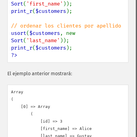
Sort
(
'first_name'
print_r
(
$customers
);

usort
(
$customers
, new 
Sort
(
'last_name'
print_r
(
$customers
?>
El ejemplo anterior mostrará:
Array

(

    [0] => Array

        (

            [id] => 3

            [first_name] => Alice

            [last_name] => Gustav
