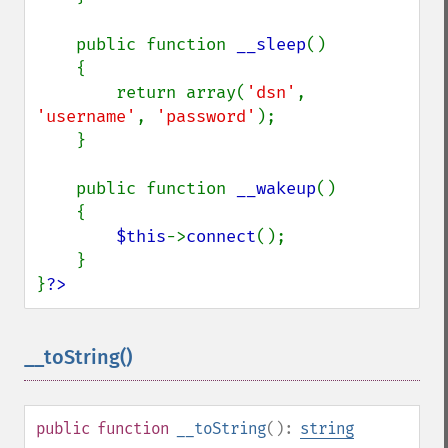
    public function 
__sleep
()

    {

        return array(
'dsn'
, 
'username'
, 
'password'
);

    }

    public function 
__wakeup
()

    {

$this
->
connect
();

    }

}
?>
__toString()
¶
public
function
__toString
():
string