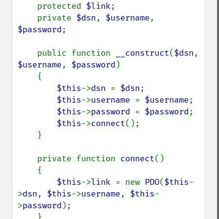
    protected 
$link
;

    private 
$dsn
, 
$username
, 
$password
;

    public function 
__construct
(
$dsn
, 
$username
, 
$password
)

    {

$this
->
dsn 
= 
$dsn
;

$this
->
username 
= 
$username
;

$this
->
password 
= 
$password
;

$this
->
connect
();

    }

    private function 
connect
()

    {

$this
->
link 
= new 
PDO
(
$this
-
>
dsn
, 
$this
->
username
, 
$this
-
>
password
);

    }
