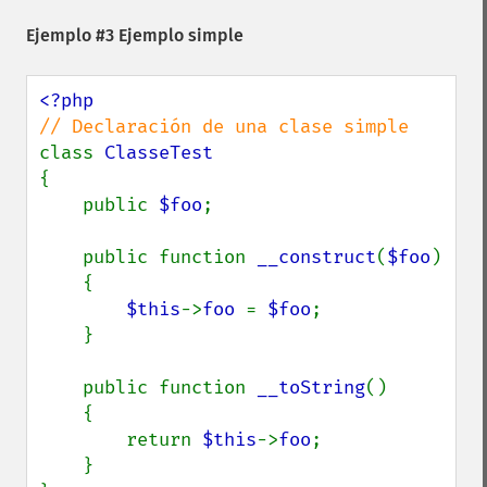
Ejemplo #3 Ejemplo simple
class 
{

    public 
$foo
;

    public function 
__construct
(
$foo
)

    {

$this
->
foo 
= 
$foo
;

    }

    public function 
__toString
()

    {

        return 
$this
->
foo
;

    }
