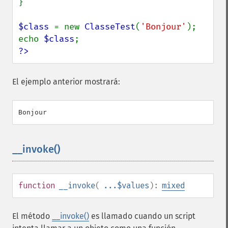
}

$class 
= new 
ClasseTest
(
'Bonjour'
);

echo 
$class
?>
El ejemplo anterior mostrará:
__invoke()
¶
function
__invoke
(
...$values
):
mixed
El método
__invoke()
es llamado cuando un script