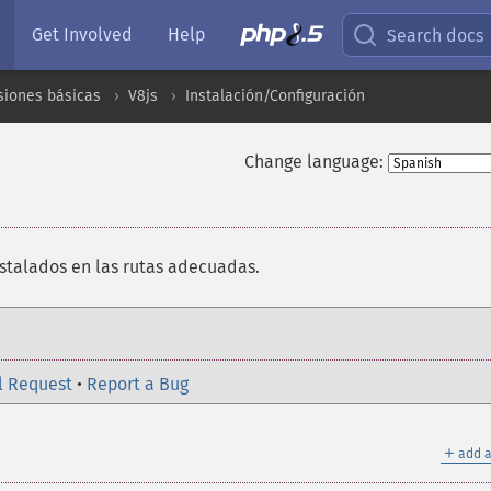
Get Involved
Help
Search docs
siones básicas
V8js
Instalación/Configuración
Change language:
nstalados en las rutas adecuadas.
l Request
•
Report a Bug
＋
add a