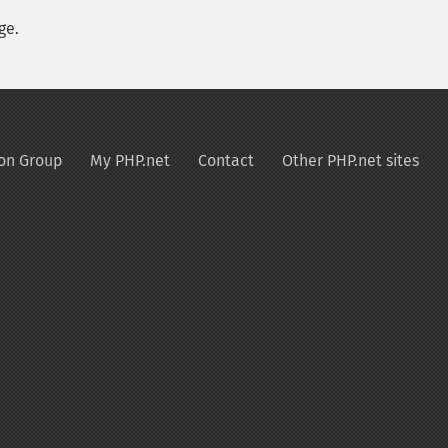
ge.
on Group
My PHP.net
Contact
Other PHP.net sites