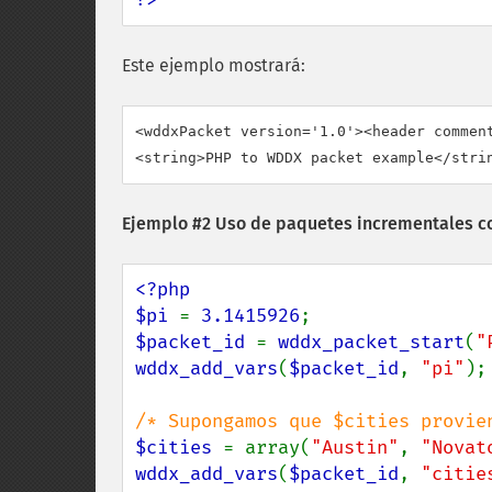
Este ejemplo mostrará:
<wddxPacket version='1.0'><header comment
Ejemplo #2 Uso de paquetes incrementales 
<?php

$pi 
= 
3.1415926
$packet_id 
= 
wddx_packet_start
(
"
wddx_add_vars
(
$packet_id
, 
"pi"
);

$cities 
= array(
"Austin"
, 
"Novat
wddx_add_vars
(
$packet_id
, 
"citie