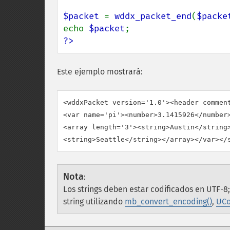
$packet 
= 
wddx_packet_end
(
$packe
echo 
$packet
?>
Este ejemplo mostrará:
<wddxPacket version='1.0'><header comment
<var name='pi'><number>3.1415926</number>
<array length='3'><string>Austin</string>
Nota
:
Los strings deben estar codificados en UTF-8
string utilizando
mb_convert_encoding()
,
UCo