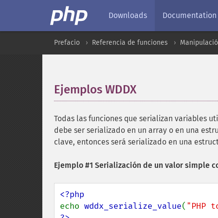
Downloads
Documentation
Prefacio
Referencia de funciones
Manipulaci
Ejemplos WDDX
¶
Todas las funciones que serializan variables ut
debe ser serializado en un array o en una est
clave, entonces será serializado en una estruct
Ejemplo #1 Serialización de un valor simple 
echo 
wddx_serialize_value
(
"PHP t
?>