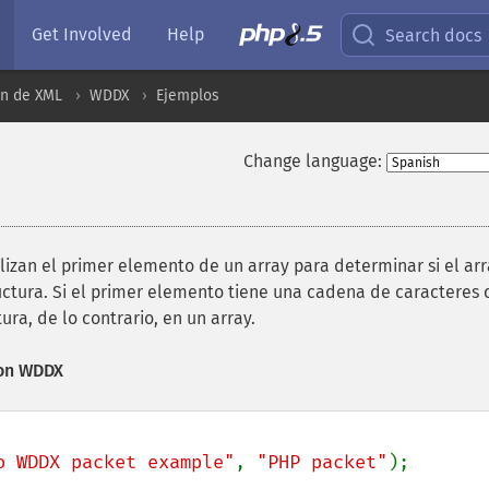
Get Involved
Help
Search docs
ón de XML
WDDX
Ejemplos
Change language:
ilizan el primer elemento de un array para determinar si el ar
ructura. Si el primer elemento tiene una cadena de caracteres
ura, de lo contrario, en un array.
con WDDX
o WDDX packet example"
, 
"PHP packet"