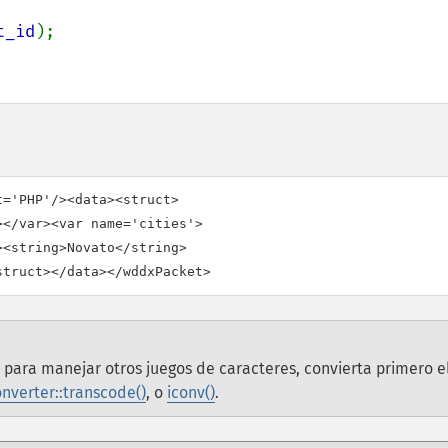
t_id
);

='PHP'/><data><struct>

</var><var name='cities'>

<string>Novato</string>

; para manejar otros juegos de caracteres, convierta primero e
nverter::transcode()
, o
iconv()
.