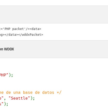
='PHP packet'/><data>

con WDDX
PHP"
o"
, 
"Seattle"
s"
);
