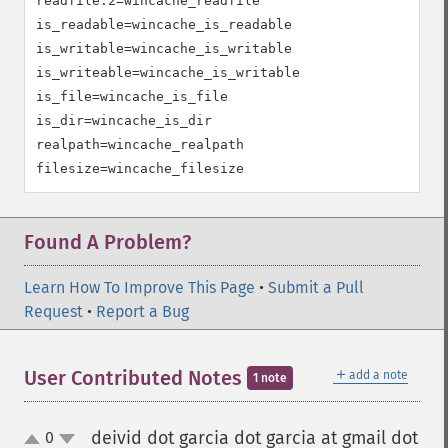
readfile:2=wincache_readfile

is_readable=wincache_is_readable

is_writable=wincache_is_writable

is_writeable=wincache_is_writable

is_file=wincache_is_file

is_dir=wincache_is_dir

realpath=wincache_realpath

filesize=wincache_filesize
Found A Problem?
Learn How To Improve This Page
•
Submit a Pull
Request
•
Report a Bug
＋
User Contributed Notes
add a note
1 note
deivid dot garcia dot garcia at gmail dot
0
up