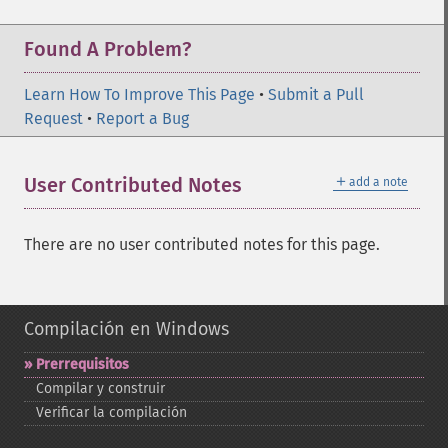
Found A Problem?
Learn How To Improve This Page
•
Submit a Pull
Request
•
Report a Bug
＋
User Contributed Notes
add a note
There are no user contributed notes for this page.
Compilación en Windows
Prerrequisitos
Compilar y construir
Verificar la compilación