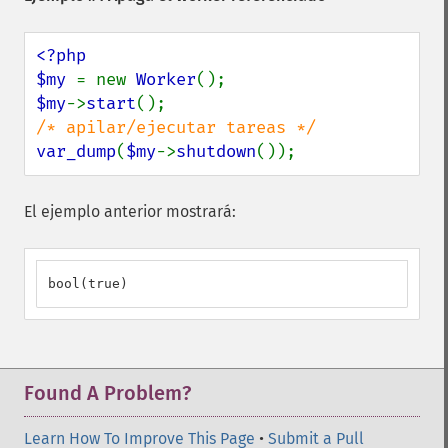
<?php

$my 
= new 
Worker
$my
->
start
var_dump
(
$my
->
shutdown
());
El ejemplo anterior mostrará:
bool(true)
Found A Problem?
Learn How To Improve This Page
•
Submit a Pull