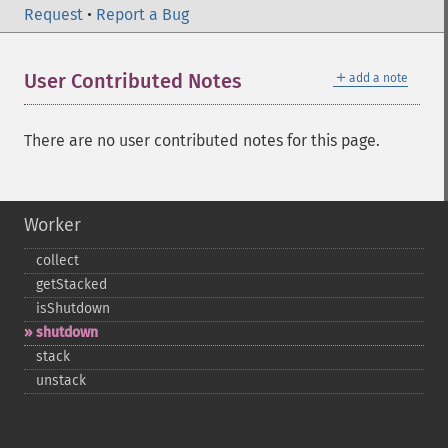
Request
•
Report a Bug
＋
User Contributed Notes
add a note
There are no user contributed notes for this page.
Worker
collect
getStacked
isShutdown
shutdown
stack
unstack