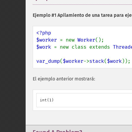
Ejemplo #1 Apilamiento de una tarea para ej
<?php

$worker 
= new 
Worker
$work 
= new class extends 
Thread
var_dump
(
$worker
->
stack
(
$work
));
El ejemplo anterior mostrará:
int(1)