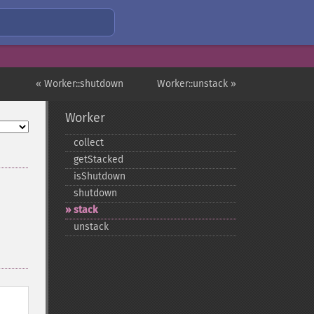
« Worker::shutdown
Worker::unstack »
Worker
collect
getStacked
isShutdown
shutdown
stack
unstack