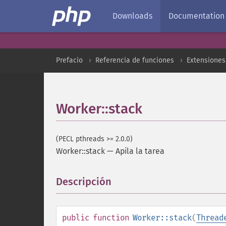
Downloads
Documentation
Prefacio
Referencia de funciones
Extensiones
Worker::stack
(PECL pthreads >= 2.0.0)
Worker::stack
—
Apila la tarea
Descripción
¶
public
function
Worker::stack
(
Thread