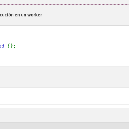
ecución en un worker
ed 
{};
