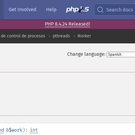
Get Involved
Help
Search docs
PHP 8.4.24 Released!
 de control de procesos
pthreads
Worker
Change language:
ed
&$work
):
int