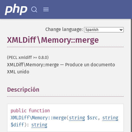
Change language:
XMLDiff\Memory::merge
(PECL xmldiff >= 0.8.0)
XMLDiff\Memory::merge
—
Produce un documento
XML unido
Descripción
¶
public
function
XMLDiff\Memory::merge
(
string
$src
,
string
$diff
):
string