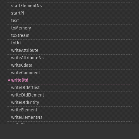
startElementNs
startPi
text
toMemory
toStream
toUri
writeAttribute
writeAttributeNs
writeCdata
writeComment
writeDtd
writeDtdAttlist
writeDtdElement
writeDtdEntity
writeElement
writeElementNs
writePi
writeRaw