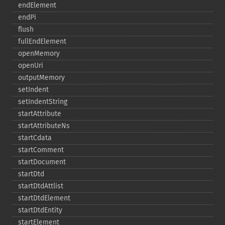
endElement
endPi
flush
fullEndElement
openMemory
openUri
outputMemory
setIndent
setIndentString
startAttribute
startAttributeNs
startCdata
startComment
startDocument
startDtd
startDtdAttlist
startDtdElement
startDtdEntity
startElement