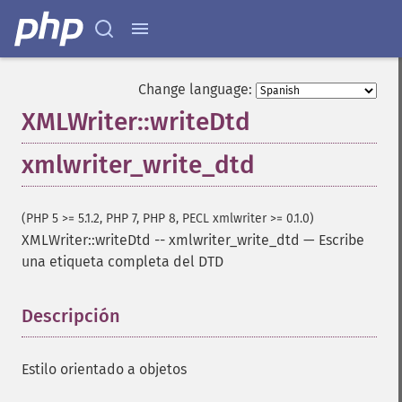
Change language:
XMLWriter::writeDtd
xmlwriter_write_dtd
(PHP 5 >= 5.1.2, PHP 7, PHP 8, PECL xmlwriter >= 0.1.0)
XMLWriter::writeDtd
--
xmlwriter_write_dtd
—
Escribe
una etiqueta completa del DTD
Descripción
¶
Estilo orientado a objetos