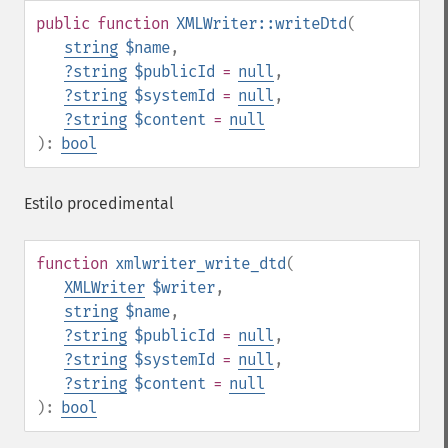
public
function
XMLWriter::writeDtd
(
string
$name
,
?
string
$publicId
=
null
,
?
string
$systemId
=
null
,
?
string
$content
=
null
):
bool
Estilo procedimental
function
xmlwriter_write_dtd
(
XMLWriter
$writer
,
string
$name
,
?
string
$publicId
=
null
,
?
string
$systemId
=
null
,
?
string
$content
=
null
):
bool