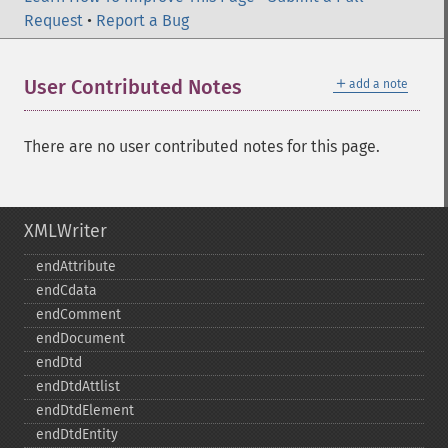
Request
•
Report a Bug
＋
User Contributed Notes
add a note
There are no user contributed notes for this page.
XMLWriter
endAttribute
endCdata
endComment
endDocument
endDtd
endDtdAttlist
endDtdElement
endDtdEntity