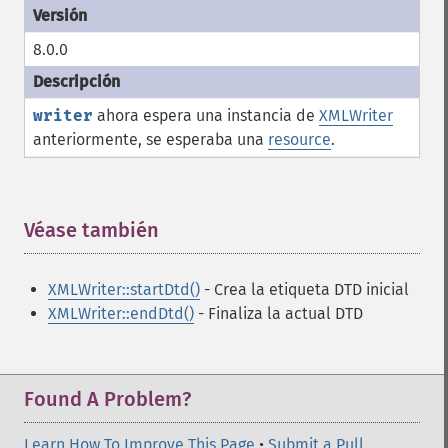
8.0.0
writer
ahora espera una instancia de
XMLWriter
anteriormente, se esperaba una
resource
.
Véase también
¶
XMLWriter::startDtd()
- Crea la etiqueta DTD inicial
XMLWriter::endDtd()
- Finaliza la actual DTD
Found A Problem?
Learn How To Improve This Page
•
Submit a Pull