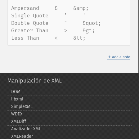
Ampersand     &     &amp;

Single Quote     '     '

Double Quote     "     &quot;

Greater Than     >     &gt;

Less Than     <     &lt;
＋
add a note
Manipulación de XML
DOM
libxml
SimpleXML
WDDX
XMLDiff
Analizador XML
XMLReader