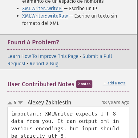
elemento de un espacio de nombres
XMLWriter::writePi
— Escribe un IP
XMLWriter::writeRaw
— Escribe un texto sin
formato del XML
Found A Problem?
Learn How To Improve This Page
•
Submit a Pull
Request
•
Report a Bug
＋
User Contributed Notes
add a note
2 notes
Alexey Zakhlestin
5
18 years ago
¶
up
down
important: XMLWriter expects UTF-8 
data from you. It can output xml in 
various encodings, but input should 
be strictly utf-8!