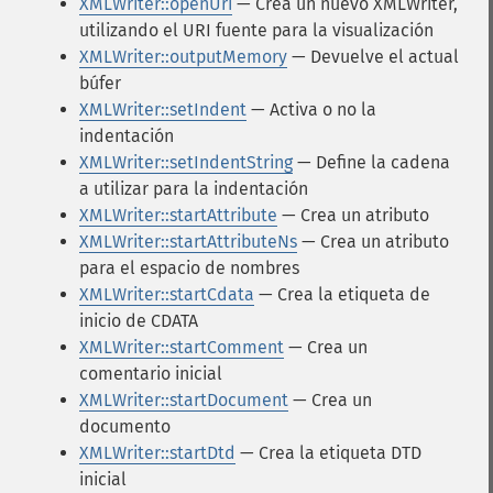
XMLWriter::openUri
— Crea un nuevo XMLWriter,
utilizando el URI fuente para la visualización
XMLWriter::outputMemory
— Devuelve el actual
búfer
XMLWriter::setIndent
— Activa o no la
indentación
XMLWriter::setIndentString
— Define la cadena
a utilizar para la indentación
XMLWriter::startAttribute
— Crea un atributo
XMLWriter::startAttributeNs
— Crea un atributo
para el espacio de nombres
XMLWriter::startCdata
— Crea la etiqueta de
inicio de CDATA
XMLWriter::startComment
— Crea un
comentario inicial
XMLWriter::startDocument
— Crea un
documento
XMLWriter::startDtd
— Crea la etiqueta DTD
inicial