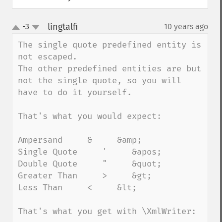
lingtalfi
-3
10 years ago
¶
up
down
The single quote predefined entity is 
not escaped.

The other predefined entities are but 
not the single quote, so you will 
have to do it yourself.

That's what you would expect:

Ampersand     &     &amp;

Single Quote     '     &apos;

Double Quote     "     &quot;

Greater Than     >     &gt;

Less Than     <     &lt;

That's what you get with \XmlWriter:
