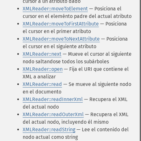
cursor a un atributo dado
XMLReader::moveToElement
— Posiciona el
cursor en el eleménto padre del actual atributo
XMLReader::moveToFirstAttribute
— Posiciona
el cursor en el primer atributo
XMLReader::moveToNextAttribute
— Posiciona
el cursor en el siguiente atributo
XMLReader::next
— Mueve el cursor al siguiente
nodo saltandose todos los subárboles
XMLReader::open
— Fija el URI que contiene el
XML a analizar
XMLReader::read
— Se mueve al siguiente nodo
en el documento
XMLReader::readInnerXml
— Recupera el XML
del actual nodo
XMLReader::readOuterXml
— Recupera el XML
del actual nodo, incluyendo él mismo
XMLReader::readString
— Lee el contenido del
nodo actual como string