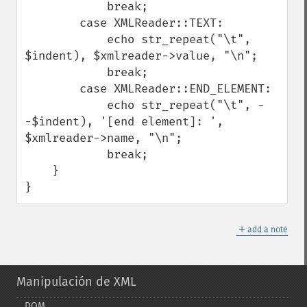
            break;

        case XMLReader::TEXT:

            echo str_repeat("\t", 
$indent), $xmlreader->value, "\n";

            break;

        case XMLReader::END_ELEMENT:

            echo str_repeat("\t", -
-$indent), '[end element]: ', 
$xmlreader->name, "\n";

            break;

    }

}
＋
add a note
Manipulación de XML
DOM