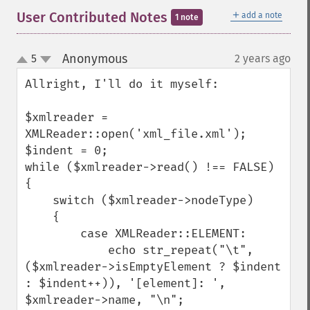
＋
User Contributed Notes
add a note
1 note
Anonymous
5
2 years ago
¶
up
down
Allright, I'll do it myself:

$xmlreader = 
XMLReader::open('xml_file.xml');

$indent = 0;

while ($xmlreader->read() !== FALSE)

{

    switch ($xmlreader->nodeType)

    {

        case XMLReader::ELEMENT:

            echo str_repeat("\t", 
($xmlreader->isEmptyElement ? $indent 
: $indent++)), '[element]: ', 
$xmlreader->name, "\n";
