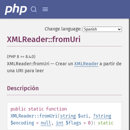
Change language:
XMLReader::fromUri
(PHP 8 >= 8.4.0)
XMLReader::fromUri
—
Crear un
XMLReader
a partir de
una URI para leer
Descripción
¶
public
static
function
XMLReader::fromUri
(
string
$uri
,
?
string
$encoding
=
null
,
int
$flags
= 0
):
static