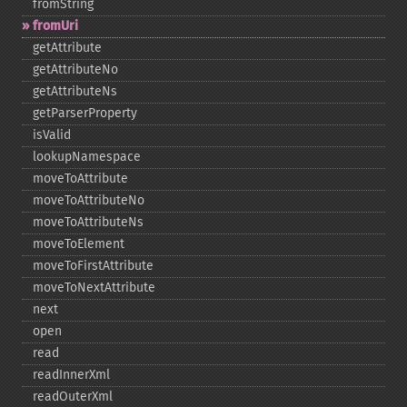
fromString
fromUri
getAttribute
getAttributeNo
getAttributeNs
getParserProperty
isValid
lookupNamespace
moveToAttribute
moveToAttributeNo
moveToAttributeNs
moveToElement
moveToFirstAttribute
moveToNextAttribute
next
open
read
readInnerXml
readOuterXml