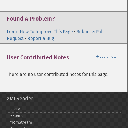
Found A Problem?
Learn How To Improve This Page
•
Submit a Pull
Request
•
Report a Bug
＋
User Contributed Notes
add a note
There are no user contributed notes for this page.
XMLReader
close
expand
fromStream