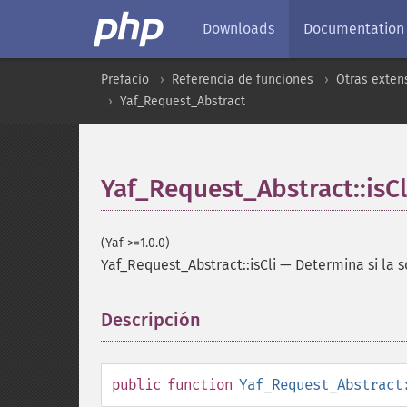
Downloads
Documentation
Prefacio
Referencia de funciones
Otras exten
Yaf_Request_Abstract
Yaf_Request_Abstract::isCl
(Yaf >=1.0.0)
Yaf_Request_Abstract::isCli
—
Determina si la s
Descripción
¶
public
function
Yaf_Request_Abstract