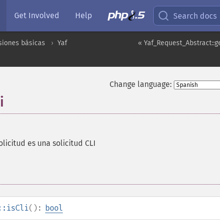
Get Involved
Help
Search docs
siones básicas
Yaf
« Yaf_Request_Abstract::g
Change language:
i
olicitud es una solicitud CLI
::isCli
():
bool