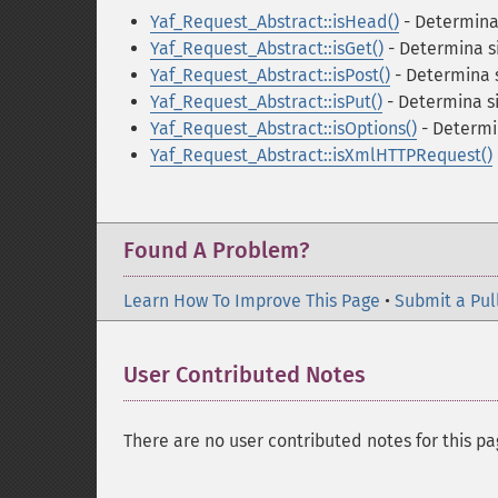
Yaf_Request_Abstract::isHead()
- Determina 
Yaf_Request_Abstract::isGet()
- Determina si
Yaf_Request_Abstract::isPost()
- Determina s
Yaf_Request_Abstract::isPut()
- Determina si
Yaf_Request_Abstract::isOptions()
- Determin
Yaf_Request_Abstract::isXmlHTTPRequest()
Found A Problem?
Learn How To Improve This Page
•
Submit a Pul
User Contributed Notes
There are no user contributed notes for this pa