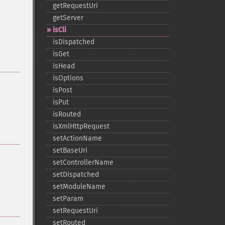
getRequestUri
getServer
isCli
isDispatched
isGet
isHead
isOptions
isPost
isPut
isRouted
isXmlHttpRequest
setActionName
setBaseUri
setControllerName
setDispatched
setModuleName
setParam
setRequestUri
setRouted