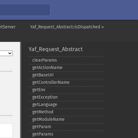
etServer
Yaf_Request_Abstract::isDispatched »
Yaf_Request_Abstract
clearParams
getActionName
getBaseUri
getControllerName
getEnv
getException
getLanguage
getMethod
getModuleName
getParam
getParams